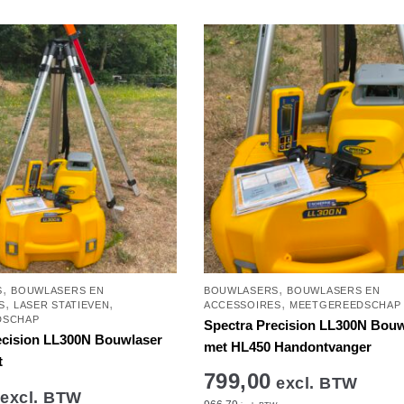
,
,
S
BOUWLASERS EN
BOUWLASERS
BOUWLASERS EN
,
,
,
S
LASER STATIEVEN
ACCESSOIRES
MEETGEREEDSCHAP
DSCHAP
Spectra Precision LL300N Bouw
ecision LL300N Bouwlaser
met HL450 Handontvanger
t
799,00
excl. BTW
excl. BTW