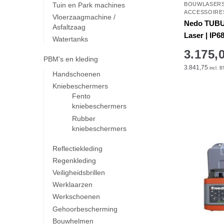
BOUWLASER
Tuin en Park machines
ACCESSOIRE
Vloerzaagmachine /
Nedo TUBUS
Asfaltzaag
Laser | IP6
Watertanks
3.175,
PBM's en kleding
3.841,75
incl. 
Handschoenen
Kniebeschermers
Fento
kniebeschermers
Rubber
kniebeschermers
Reflectiekleding
Regenkleding
Veiligheidsbrillen
Werklaarzen
Werkschoenen
Gehoorbescherming
Bouwhelmen