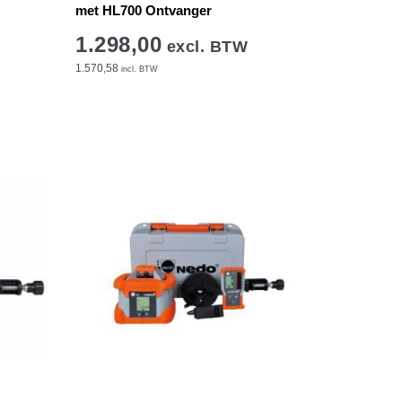
met HL700 Ontvanger
1.298,00
excl. BTW
1.570,58
incl. BTW