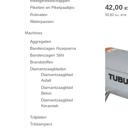
meetgereedschappen
42,00
e
Piketten en Piketpaaltjes
Rolmaten
50,82
incl. BTW
Waterpassen
Machines
Aggregaten
Bandenzagen Husqvarna
Bandenzagen Stihl
Brandstoffen
Diamantzaagbladen
Diamantzaagblad
Asfalt
Diamantzaagblad
Beton
Diamantzaagblad
Keramiek
Trilplaten
Trilstampers