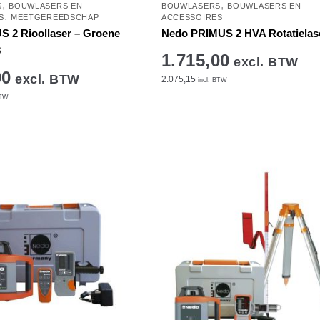
,
,
S
BOUWLASERS EN
BOUWLASERS
BOUWLASERS EN
,
S
MEETGEREEDSCHAP
ACCESSOIRES
 2 Rioollaser – Groene
Nedo PRIMUS 2 HVA Rotatielas
8
1.715,00
excl. BTW
00
excl. BTW
2.075,15
incl. BTW
BTW