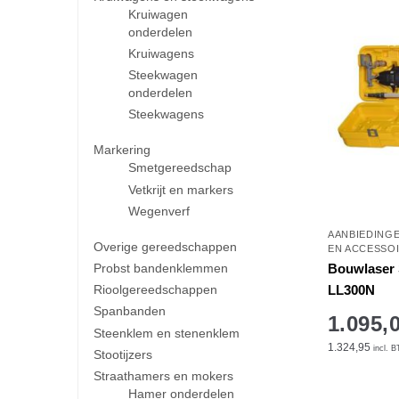
Kruiwagen
onderdelen
Kruiwagens
Steekwagen
onderdelen
Steekwagens
Markering
Smetgereedschap
Vetkrijt en markers
Wegenverf
AANBIEDING
Overige gereedschappen
EN ACCESSO
Bouwlaser 
Probst bandenklemmen
LL300N
Rioolgereedschappen
Spanbanden
1.095,
Steenklem en stenenklem
1.324,95
incl. 
Stootijzers
Straathamers en mokers
Hamer onderdelen