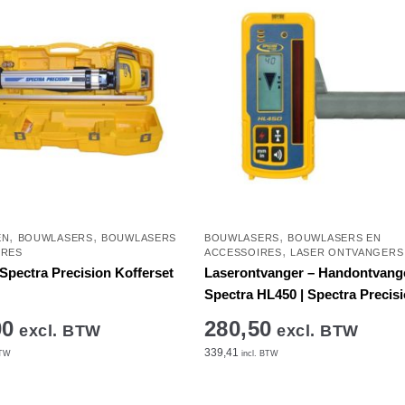
,
,
,
EN
BOUWLASERS
BOUWLASERS
BOUWLASERS
BOUWLASERS EN
,
IRES
ACCESSOIRES
LASER ONTVANGERS
Spectra Precision Kofferset
Laserontvanger – Handontvang
Spectra HL450 | Spectra Precis
00
280,50
excl. BTW
excl. BTW
339,41
BTW
incl. BTW