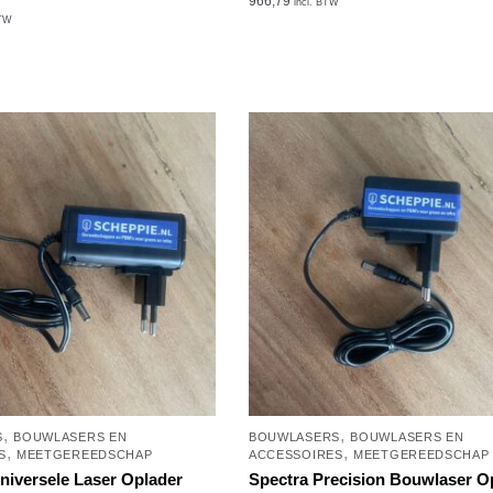
966,79
incl. BTW
BTW
,
,
S
BOUWLASERS EN
BOUWLASERS
BOUWLASERS EN
,
,
S
MEETGEREEDSCHAP
ACCESSOIRES
MEETGEREEDSCHAP
niversele Laser Oplader
Spectra Precision Bouwlaser O