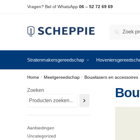
Skip
Skip
Vragen? Bel of WhatsApp
06 – 52 72 69 69
to
to
navigation
content
Zoeken
Zoeken
naar:
Stratenmakersgereedschap
Hoveniersgereedsch
Home
Meetgereedschap
Bouwlasers en accessoires
/
/
Bou
Zoeken
Aanbiedingen
Uncategorized