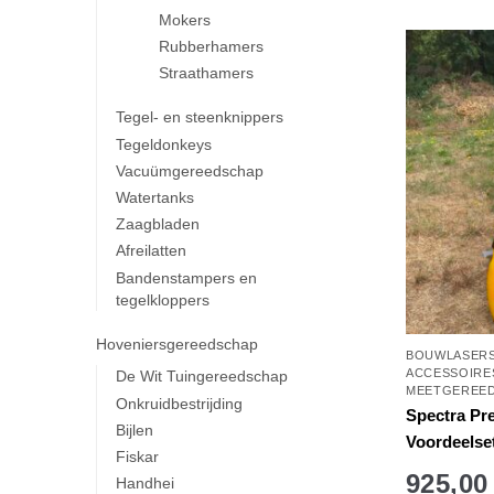
Mokers
Rubberhamers
Straathamers
Tegel- en steenknippers
Tegeldonkeys
Vacuümgereedschap
Watertanks
Zaagbladen
Afreilatten
Bandenstampers en
tegelkloppers
Hoveniersgereedschap
BOUWLASER
ACCESSOIRE
De Wit Tuingereedschap
MEETGEREE
Onkruidbestrijding
Spectra Pr
Bijlen
Voordeelse
Fiskar
925,00
Handhei