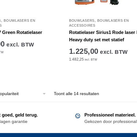
,
,
S
BOUWLASERS EN
BOUWLASERS
BOUWLASERS EN
S
ACCESSOIRES
 Green Rotatielaser
Rotatielaser Sirius1 Rode laser 
Heavy duty set met statief
00
excl. BTW
1.225,00
excl. BTW
BTW
1.482,25
incl. BTW
Gesorteerd
Toont alle 14 resultaten
op
populariteit
t goed, geld terug.
Professioneel materieel.
dagen garantie
Gekozen door professional