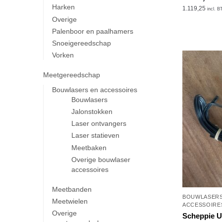
Harken
1.119,25
incl. 
Overige
Palenboor en paalhamers
Snoeigereedschap
Vorken
Meetgereedschap
Bouwlasers en accessoires
Bouwlasers
Jalonstokken
Laser ontvangers
Laser statieven
Meetbaken
Overige bouwlaser
accessoires
Meetbanden
BOUWLASER
Meetwielen
ACCESSOIRE
Overige
Scheppie U