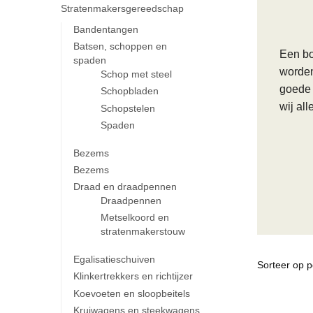
Stratenmakersgereedschap
Bandentangen
Batsen, schoppen en
Een bo
spaden
worden
Schop met steel
goede 
Schopbladen
wij al
Schopstelen
Spaden
Bezems
Bezems
Draad en draadpennen
Draadpennen
Metselkoord en
stratenmakerstouw
Egalisatieschuiven
Klinkertrekkers en richtijzer
Koevoeten en sloopbeitels
Kruiwagens en steekwagens