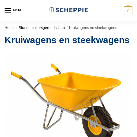
Skip
Skip
to
to
MENU
0
navigation
content
Home
/
Stratenmakersgereedschap
/
Kruiwagens en steekwagens
Kruiwagens en steekwagens