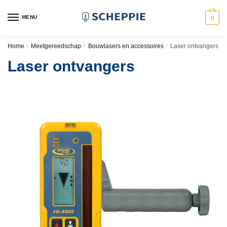
Skip
Skip
to
to
MENU
0
navigation
content
Home
/
Meetgereedschap
/
Bouwlasers en accessoires
/
Laser ontvangers
Laser ontvangers