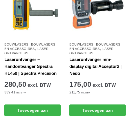
,
,
BOUWLASERS
BOUWLASERS
BOUWLASERS
BOUWLASERS
,
,
EN ACCESSOIRES
LASER
EN ACCESSOIRES
LASER
ONTVANGERS
ONTVANGERS
Laserontvanger –
Laserontvanger mm-
Handontvanger Spectra
display digital Acceptor2 |
HL450 | Spectra Precision
Nedo
280,50
175,00
excl. BTW
excl. BTW
339,41
211,75
incl. BTW
incl. BTW
Toevoegen aan
Toevoegen aan
winkelwagen
winkelwagen