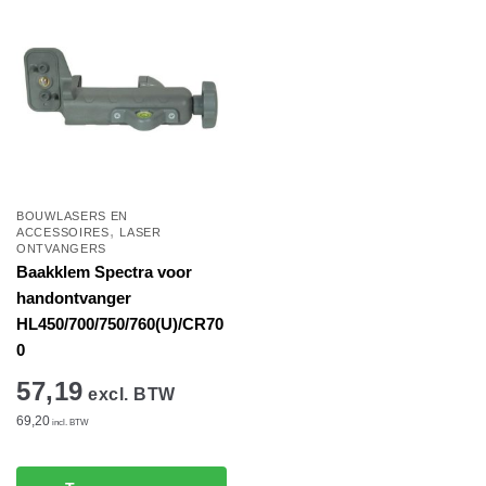
BOUWLASERS EN
,
ACCESSOIRES
LASER
ONTVANGERS
Baakklem Spectra voor
handontvanger
HL450/700/750/760(U)/CR70
0
57,19
excl. BTW
69,20
incl. BTW