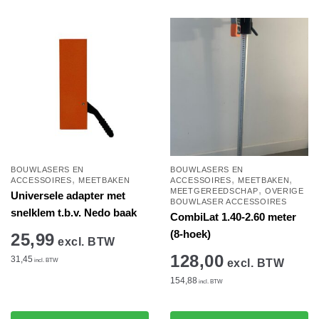
winkelwagen
winkelwagen
BOUWLASERS EN
BOUWLASERS EN
,
,
,
ACCESSOIRES
MEETBAKEN
ACCESSOIRES
MEETBAKEN
,
MEETGEREEDSCHAP
OVERIGE
Universele adapter met
BOUWLASER ACCESSOIRES
snelklem t.b.v. Nedo baak
CombiLat 1.40-2.60 meter
(8-hoek)
25,99
excl. BTW
128,00
31,45
incl. BTW
excl. BTW
154,88
incl. BTW