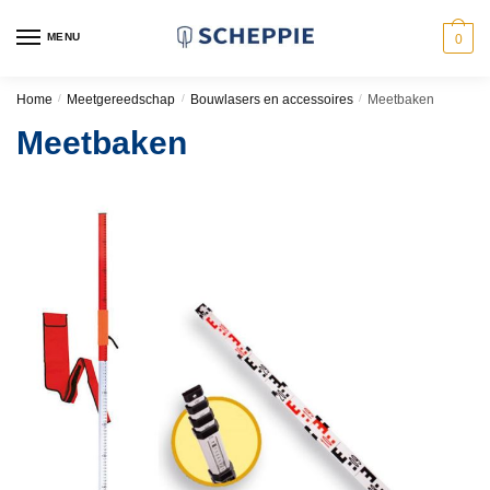
Skip
Skip
to
to
MENU
0
navigation
content
Home
/
Meetgereedschap
/
Bouwlasers en accessoires
/
Meetbaken
Meetbaken