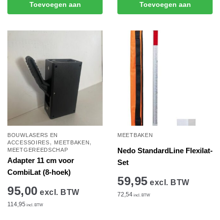
Toevoegen aan
Toevoegen aan
winkelwagen
winkelwagen
BOUWLASERS EN
MEETBAKEN
,
,
ACCESSOIRES
MEETBAKEN
Nedo StandardLine Flexilat-
MEETGEREEDSCHAP
Adapter 11 cm voor
Set
CombiLat (8-hoek)
59,95
excl. BTW
95,00
excl. BTW
72,54
incl. BTW
114,95
incl. BTW