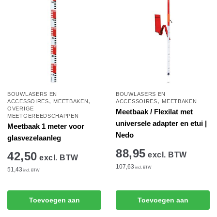
BOUWLASERS EN
BOUWLASERS EN
,
,
,
ACCESSOIRES
MEETBAKEN
ACCESSOIRES
MEETBAKEN
OVERIGE
Meetbaak / Flexilat met
MEETGEREEDSCHAPPEN
universele adapter en etui |
Meetbaak 1 meter voor
Nedo
glasvezelaanleg
88,95
42,50
excl. BTW
excl. BTW
107,63
incl. BTW
51,43
incl. BTW
Toevoegen aan
Toevoegen aan