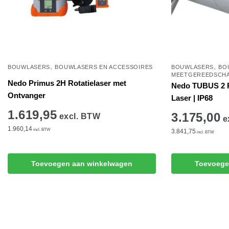
,
,
BOUWLASERS
BOUWLASERS EN ACCESSOIRES
BOUWLASERS
BO
MEETGEREEDSCH
Nedo Primus 2H Rotatielaser met
Nedo TUBUS 2 R
Ontvanger
Laser | IP68
1.619,95
3.175,00
excl. BTW
e
1.960,14
incl. BTW
3.841,75
incl. BTW
Toevoegen aan winkelwagen
Toevoege