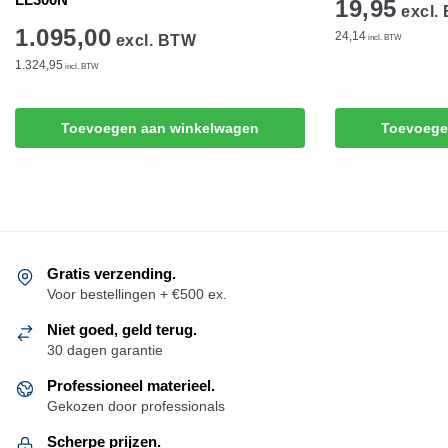
19,95
excl.
1.095,00
24,14
excl. BTW
incl. BTW
1.324,95
incl. BTW
Toevoegen aan winkelwagen
Toevoege
Gratis verzending.
Voor bestellingen + €500 ex.
Niet goed, geld terug.
30 dagen garantie
Professioneel materieel.
Gekozen door professionals
Scherpe prijzen.