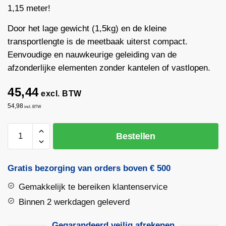
1,15 meter!
Door het lage gewicht (1,5kg) en de kleine
transportlengte is de meetbaak uiterst compact.
Eenvoudige en nauwkeurige geleiding van de
afzonderlijke elementen zonder kantelen of vastlopen.
45,44
excl. BTW
54,98
incl. BTW
Telescopische
Bestellen
E-
baak
3
Gratis bezorging van orders boven € 500
meter
Gemakkelijk te bereiken klantenservice
|
Nestle
Binnen 2 werkdagen geleverd
aantal
Gegarandeerd veilig afrekenen