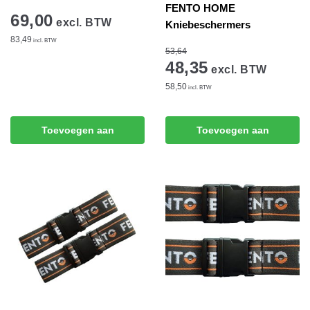
FENTO HOME
69,00
excl. BTW
Kniebeschermers
83,49
incl. BTW
53,64
48,35
excl. BTW
58,50
incl. BTW
Toevoegen aan
Toevoegen aan
winkelwagen
winkelwagen