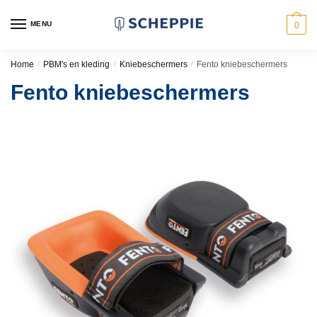
Skip
Skip
to
to
MENU
0
navigation
content
Home
/
PBM's en kleding
/
Kniebeschermers
/
Fento kniebeschermers
Fento kniebeschermers