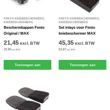
,
,
FENTO KNIEBESCHERMERS
FENTO KNIEBESCHERMERS
KNIEBESCHERMERS
KNIEBESCHERMERS
Beschermkappen Fento
Set inlays voor Fento
Original / MAX
kniebeschermer MAX
21,45
45,35
excl. BTW
excl. BTW
25,95
54,87
incl. BTW
incl. BTW
Toevoegen aan
Toevoegen aan
winkelwagen
winkelwagen