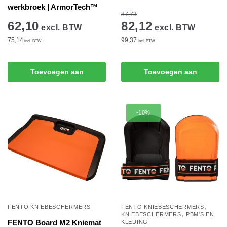
werkbroek | ArmorTech™
87,73
62,10
82,12
excl. BTW
excl. BTW
75,14
99,37
incl. BTW
incl. BTW
Toevoegen aan
Toevoegen aan
winkelwagen
winkelwagen
-10%
,
FENTO KNIEBESCHERMERS
FENTO KNIEBESCHERMERS
,
KNIEBESCHERMERS
PBM'S EN
FENTO Board M2 Kniemat
KLEDING