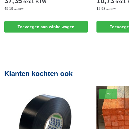
37,35
10,73
excl. BTW
excl.
45,19
12,98
incl. BTW
incl. BTW
Toevoegen aan winkelwagen
Toevoege
Klanten kochten ook
-7%