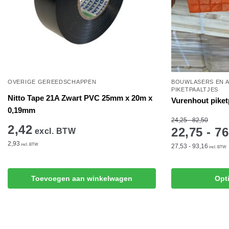
OVERIGE GEREEDSCHAPPEN
BOUWLASERS EN 
PIKETPAALTJES
Nitto Tape 21A Zwart PVC 25mm x 20m x
Vurenhout piket
0,19mm
24,25 - 82,50
2,42
22,75 - 76
excl. BTW
2,93
incl. BTW
27,53 - 93,16
incl. BTW
Dit
Toevoegen aan winkelwagen
Opt
product
heeft
meerdere
variaties.