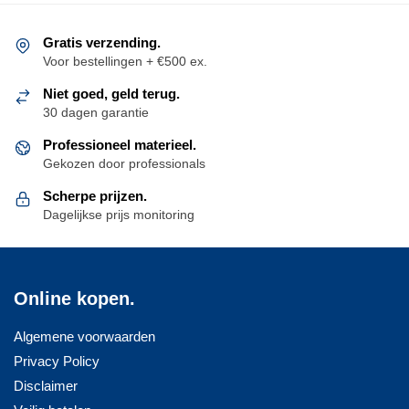
Deze
optie
Gratis verzending.
kan
Voor bestellingen + €500 ex.
gekozen
Niet goed, geld terug.
worden
30 dagen garantie
op
Professioneel materieel.
de
Gekozen door professionals
productpagina
Scherpe prijzen.
Dagelijkse prijs monitoring
Online kopen.
Algemene voorwaarden
Privacy Policy
Disclaimer