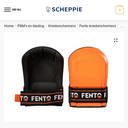
Skip
Skip
to
to
MENU
0
navigation
content
Home
/
PBM's en kleding
/
Kniebeschermers
/
Fento kniebeschermers
/
FENT
🔍