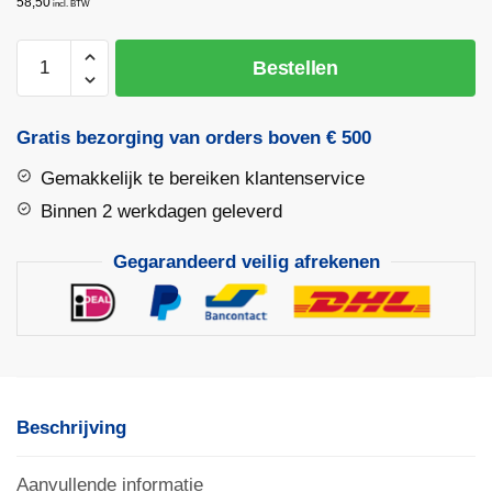
58,50
incl. BTW
FENTO
Bestellen
HOME
Kniebeschermers
aantal
Gratis bezorging van orders boven € 500
Gemakkelijk te bereiken klantenservice
Binnen 2 werkdagen geleverd
Gegarandeerd veilig afrekenen
Beschrijving
Aanvullende informatie