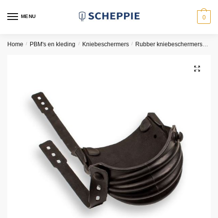
Skip
Skip
to
to
MENU
0
navigation
content
Home
/
PBM's en kleding
/
Kniebeschermers
/
Rubber kniebeschermers
Kni
🔍