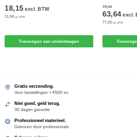
18,15
79,34
excl. BTW
63,64
excl.
21,96
incl. BTW
77,00
incl. BTW
Toevoegen aan winkelwagen
Toevoege
Gratis verzending.
Voor bestellingen + €500 ex.
Niet goed, geld terug.
30 dagen garantie
Professioneel materieel.
Gekozen door professionals