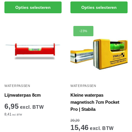
Dit
product
Opties selecteren
Opties selecteren
product
heeft
heeft
meerdere
meerdere
variaties.
-23%
variaties.
Deze
Deze
optie
optie
kan
kan
gekozen
gekozen
worden
worden
op
op
de
de
productpagina
WATERPASSEN
WATERPASSEN
productpagina
Lijnwaterpas 8cm
Kleine waterpas
magnetisch 7cm Pocket
6,95
excl. BTW
Pro | Stabila
8,41
incl. BTW
20,20
15,46
excl. BTW