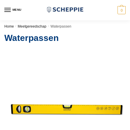
Skip
Skip
to
to
MENU
0
navigation
content
Home
/
Meetgereedschap
/
Waterpassen
Waterpassen