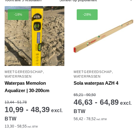
Toont alle 5 resultaten
op
populariteit
-18%
-28%
,
,
MEETGEREEDSCHAP
MEETGEREEDSCHAP
WATERPASSEN
WATERPASSEN
Waterpas Memolon
Sola waterpas AZH 4
Aqualizer | 30-200cm
65,21 - 90,50
46,63 - 64,89
13,44 - 51,78
excl.
10,99 - 48,39
excl.
BTW
BTW
56,42 - 78,52
incl. BTW
13,30 - 58,55
incl. BTW
Dit