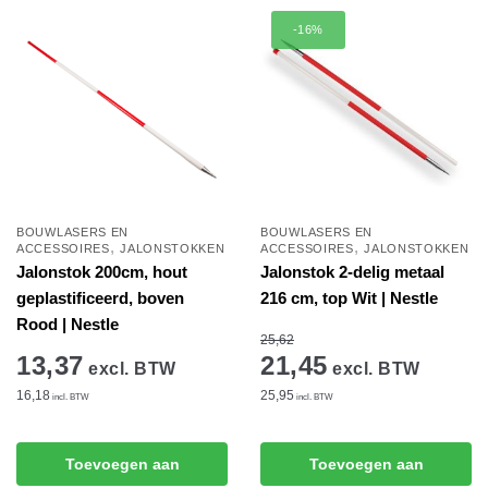
populariteit
-16%
BOUWLASERS EN
BOUWLASERS EN
,
,
ACCESSOIRES
JALONSTOKKEN
ACCESSOIRES
JALONSTOKKEN
Jalonstok 200cm, hout
Jalonstok 2-delig metaal
geplastificeerd, boven
216 cm, top Wit | Nestle
Rood | Nestle
25,62
13,37
21,45
excl. BTW
excl. BTW
16,18
25,95
incl. BTW
incl. BTW
Toevoegen aan
Toevoegen aan