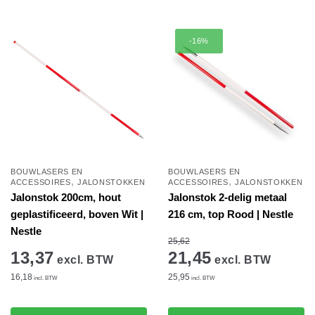
winkelwagen
winkelwagen
-16%
BOUWLASERS EN
BOUWLASERS EN
,
,
ACCESSOIRES
JALONSTOKKEN
ACCESSOIRES
JALONSTOKKEN
Jalonstok 200cm, hout
Jalonstok 2-delig metaal
geplastificeerd, boven Wit |
216 cm, top Rood | Nestle
Nestle
25,62
13,37
21,45
excl. BTW
excl. BTW
16,18
25,95
incl. BTW
incl. BTW