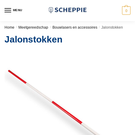
Skip
Skip
to
to
MENU
0
navigation
content
Home
/
Meetgereedschap
/
Bouwlasers en accessoires
/
Jalonstokken
Jalonstokken