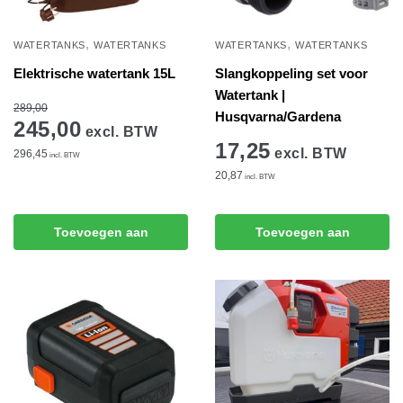
,
,
WATERTANKS
WATERTANKS
WATERTANKS
WATERTANKS
Elektrische watertank 15L
Slangkoppeling set voor
Watertank |
289,00
Husqvarna/Gardena
245,00
excl. BTW
17,25
excl. BTW
296,45
incl. BTW
20,87
incl. BTW
Toevoegen aan
Toevoegen aan
winkelwagen
winkelwagen