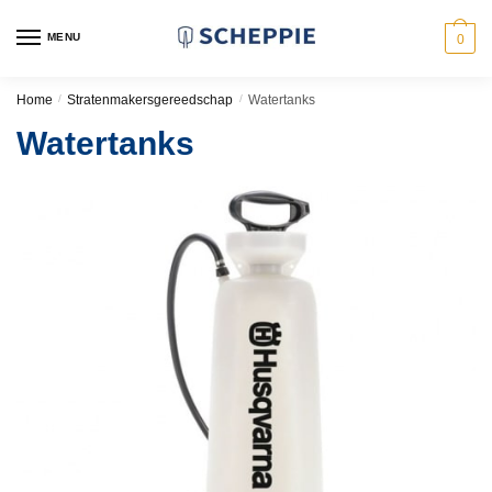
Skip
Skip
to
to
MENU
0
navigation
content
Home
/
Stratenmakersgereedschap
/
Watertanks
Watertanks