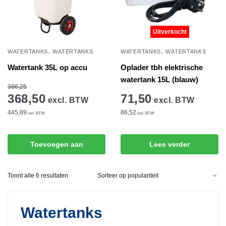
Uitverkocht
,
,
WATERTANKS
WATERTANKS
WATERTANKS
WATERTANKS
Watertank 35L op accu
Oplader tbh elektrische
watertank 15L (blauw)
386,25
368,50
71,50
excl. BTW
excl. BTW
445,89
86,52
incl. BTW
incl. BTW
Toevoegen aan
Lees verder
winkelwagen
Gesorteerd
Toont alle 6 resultaten
op
populariteit
Watertanks