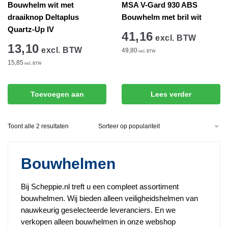
Bouwhelm wit met
MSA V-Gard 930 ABS
draaiknop Deltaplus
Bouwhelm met bril wit
Quartz-Up IV
41,16
excl. BTW
13,10
excl. BTW
49,80
incl. BTW
15,85
incl. BTW
Toevoegen aan
Lees verder
winkelwagen
Gesorteerd
Toont alle 2 resultaten
op
populariteit
Bouwhelmen
Bij Scheppie.nl treft u een compleet assortiment
bouwhelmen. Wij bieden alleen veiligheidshelmen van
nauwkeurig geselecteerde leveranciers. En we
verkopen alleen bouwhelmen in onze webshop