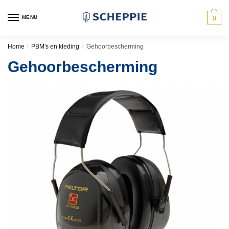
Skip
Skip
to
to
MENU
0
navigation
content
Home
/
PBM's en kleding
/
Gehoorbescherming
Gehoorbescherming