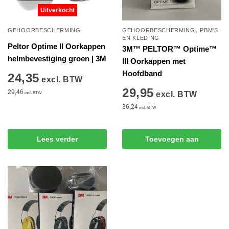
Uitverkocht
,
GEHOORBESCHERMING
GEHOORBESCHERMING
PBM'S
EN KLEDING
Peltor Optime II Oorkappen
3M™ PELTOR™ Optime™
helmbevestiging groen | 3M
III Oorkappen met
Hoofdband
24,35
excl. BTW
29,95
29,46
excl. BTW
incl. BTW
36,24
incl. BTW
Lees verder
Toevoegen aan
winkelwagen