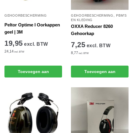
,
GEHOORBESCHERMING
GEHOORBESCHERMING
PBM'S
EN KLEDING
Peltor Optime I Oorkappen
OXXA Reducer 8260
geel | 3M
Gehoorkap
19,95
7,25
excl. BTW
excl. BTW
24,14
incl. BTW
8,77
incl. BTW
Toevoegen aan
Toevoegen aan
winkelwagen
winkelwagen