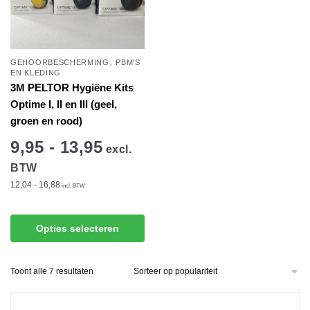
,
GEHOORBESCHERMING
PBM'S
EN KLEDING
3M PELTOR Hygiëne Kits
Optime I, II en III (geel,
groen en rood)
9,95 - 13,95
excl.
BTW
12,04 - 16,88
incl. BTW
Dit
Opties selecteren
product
heeft
Gesorteerd
Toont alle 7 resultaten
meerdere
op
variaties.
populariteit
Deze