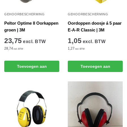
GEHOORBESCHERMING
GEHOORBESCHERMING
Peltor Optime II Oorkappen
Oordoppen doosje á 5 paar
groen | 3M
E-A-R Classic | 3M
23,75
1,05
excl. BTW
excl. BTW
28,74
1,27
incl. BTW
incl. BTW
Toevoegen aan
Toevoegen aan
winkelwagen
winkelwagen