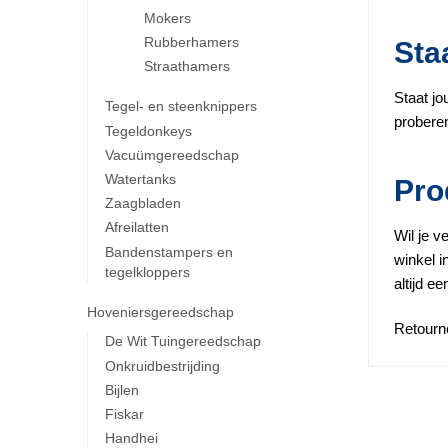
Mokers
Rubberhamers
Sta
Straathamers
Staat jo
Tegel- en steenknippers
proberen
Tegeldonkeys
Vacuümgereedschap
Watertanks
Pro
Zaagbladen
Afreilatten
Wil je v
Bandenstampers en
winkel i
tegelkloppers
altijd e
Hoveniersgereedschap
Retourn
De Wit Tuingereedschap
Onkruidbestrijding
Bijlen
Fiskar
Handhei