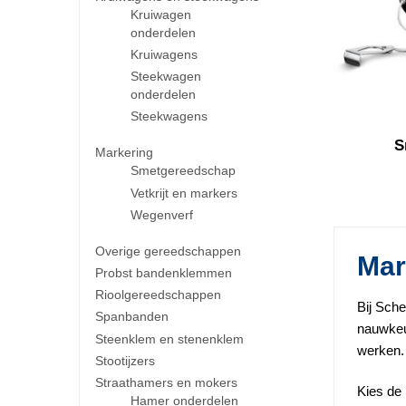
Kruiwagen
onderdelen
Kruiwagens
Steekwagen
onderdelen
Steekwagens
S
Markering
Smetgereedschap
Vetkrijt en markers
Wegenverf
Overige gereedschappen
Mar
Probst bandenklemmen
Rioolgereedschappen
Bij Sche
Spanbanden
nauwkeu
Steenklem en stenenklem
werken.
Stootijzers
Straathamers en mokers
Kies de 
Hamer onderdelen