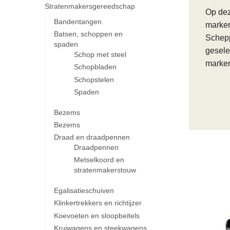
Stratenmakersgereedschap
Op dez
Bandentangen
marker
Batsen, schoppen en
Schepp
spaden
gesele
Schop met steel
marker
Schopbladen
Schopstelen
Spaden
Bezems
Bezems
Draad en draadpennen
Draadpennen
Metselkoord en
stratenmakerstouw
Egalisatieschuiven
Klinkertrekkers en richtijzer
Koevoeten en sloopbeitels
Kruiwagens en steekwagens