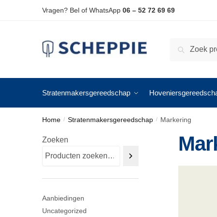
Skip
Skip
Vragen? Bel of WhatsApp
06 – 52 72 69 69
to
to
navigation
content
Zoeken
Zoeken
naar:
Stratenmakersgereedschap
Hoveniersgereedsch
Home
Stratenmakersgereedschap
Markering
/
/
Mar
Zoeken
Aanbiedingen
Uncategorized