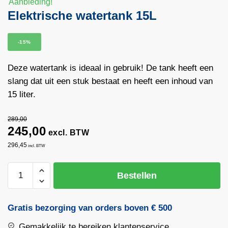
Aanbieding!
Elektrische watertank 15L
-15%
Deze watertank is ideaal in gebruik! De tank heeft een
slang dat uit een stuk bestaat en heeft een inhoud van
15 liter.
289,00
245,00
excl. BTW
296,45
incl. BTW
Elektrische
Bestellen
watertank
15L
aantal
Gratis bezorging van orders boven € 500
Gemakkelijk te bereiken klantenservice