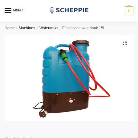
Skip
Skip
to
to
MENU
0
navigation
content
Home
/
Machines
/
Watertanks
/
Elektrische watertank 15L
🔍