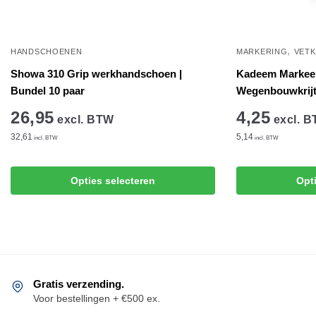
,
HANDSCHOENEN
MARKERING
VETK
Showa 310 Grip werkhandschoen |
Kadeem Markeerkr
Bundel 10 paar
Wegenbouwkrijt 
26,95
4,25
excl. BTW
excl. 
32,61
5,14
incl. BTW
incl. BTW
Dit
Dit
Opties selecteren
Opt
product
product
heeft
heeft
meerdere
meerdere
variaties.
variaties.
Deze
Deze
optie
optie
Gratis verzending.
kan
kan
Voor bestellingen + €500 ex.
gekozen
gekozen