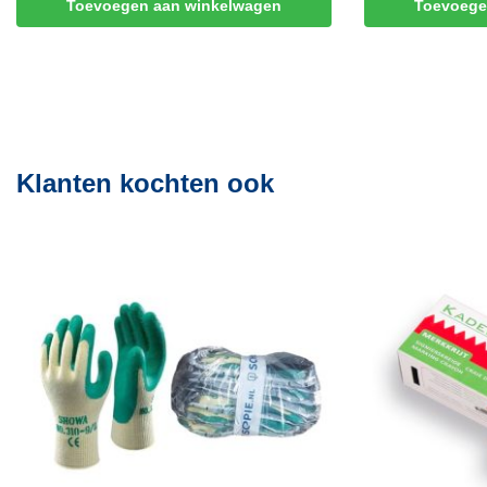
Toevoegen aan winkelwagen
Toevoege
Klanten kochten ook