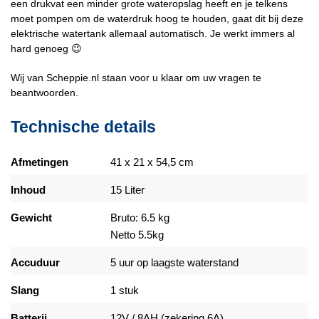
een drukvat een minder grote wateropslag heeft en je telkens
moet pompen om de waterdruk hoog te houden, gaat dit bij deze
elektrische watertank allemaal automatisch. Je werkt immers al
hard genoeg 😉
Wij van Scheppie.nl staan voor u klaar om uw vragen te
beantwoorden.
Technische details
Afmetingen
41 x 21 x 54,5 cm
Inhoud
15 Liter
Gewicht
Bruto: 6.5 kg
Netto 5.5kg
Accuduur
5 uur op laagste waterstand
Slang
1 stuk
Batterij
12V / 8AH (zekering 6A)