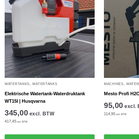
,
,
WATERTANKS
WATERTANKS
MACHINES
WATER
Elektrische Watertank-Waterdruktank
Mesto Profi H2O 
WT15I | Husqvarna
95,00
excl.
345,00
excl. BTW
114,95
incl. BTW
417,45
incl. BTW