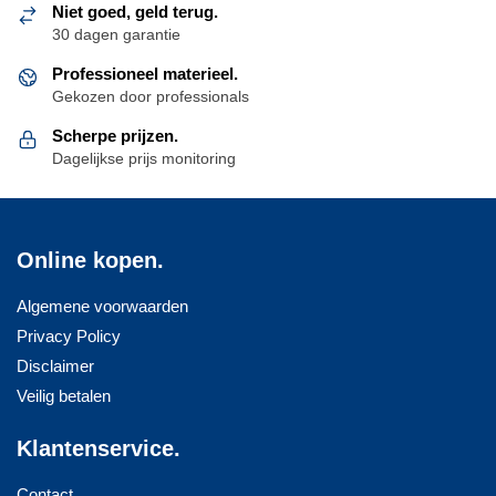
Niet goed, geld terug.
worden
worden
30 dagen garantie
op
op
de
Professioneel materieel.
de
Gekozen door professionals
productpagina
productpagina
Scherpe prijzen.
Dagelijkse prijs monitoring
Online kopen.
Algemene voorwaarden
Privacy Policy
Disclaimer
Veilig betalen
Klantenservice.
Contact