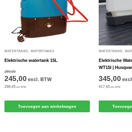
,
,
WATERTANKS
WATERTANKS
WATERTANKS
WA
Elektrische watertank 15L
Elektrische Wat
WT15I | Husqva
289,00
245,00
345,00
excl. BTW
excl
296,45
417,45
incl. BTW
incl. BTW
Toevoegen aan winkelwagen
Toevoege