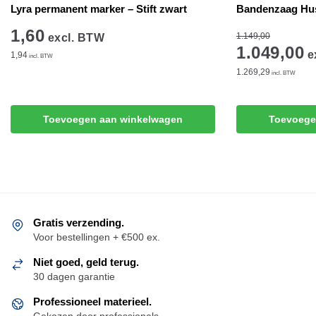
Lyra permanent marker – Stift zwart
Bandenzaag Hu
1,60
1.149,00
excl. BTW
1.049,00
e
1,94
incl. BTW
1.269,29
incl. BTW
Toevoegen aan winkelwagen
Toevoege
Gratis verzending.
Voor bestellingen + €500 ex.
Niet goed, geld terug.
30 dagen garantie
Professioneel materieel.
Gekozen door professionals