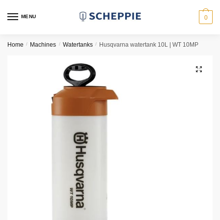
Skip
Skip
to
to
MENU
0
navigation
content
Home
/
Machines
/
Watertanks
/
Husqvarna watertank 10L | WT 10MP
🔍