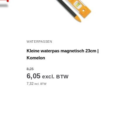
WATERPASSEN
Kleine waterpas magnetisch 23cm |
Komelon
8,25
6,05
excl. BTW
7,32
incl. BTW