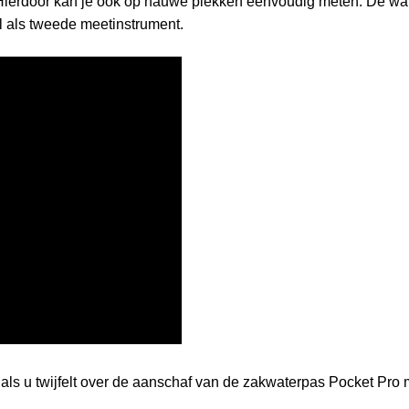
 Hierdoor kan je ook op nauwe plekken eenvoudig meten. De wa
l als tweede meetinstrument.
r als u twijfelt over de aanschaf van de zakwaterpas Pocket Pro