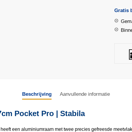
magneti
7cm
Gratis 
Pocket
Gema
Pro
Binn
|
Stabila
aantal
Beschrijving
Aanvullende informatie
cm Pocket Pro | Stabila
eeft een aluminiumraam met twee precies gefreesde meetvlakke