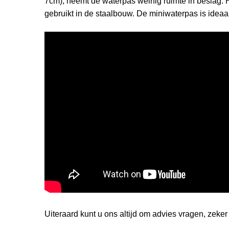
7cm), neemt de waterpas weinig ruimte in beslag.
gebruikt in de staalbouw. De miniwaterpas is ideaa
Uiteraard kunt u ons altijd om advies vragen, zeke