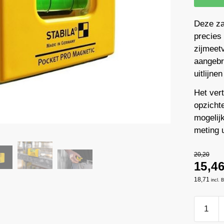
Deze za
precies
zijmeet
aangebra
uitlijne
Het vert
opzichte
mogelijk
meting u
20,20
15,4
18,71
incl.
Kleine
waterpa