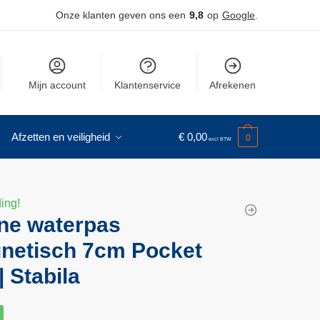
Onze klanten geven ons een
9,8
op
Google
.
Mijn account
Klantenservice
Afrekenen
Afzetten en veiligheid
€
0,00
0
ing!
ine waterpas
netisch 7cm Pocket
| Stabila