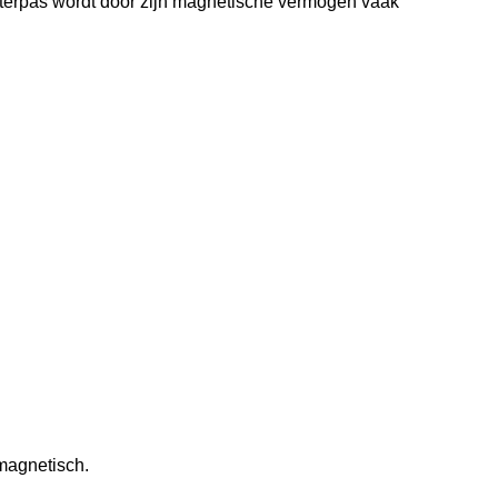
terpas wordt door zijn magnetische vermogen vaak
 magnetisch.