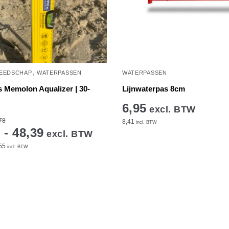
,
EEDSCHAP
WATERPASSEN
WATERPASSEN
 Memolon Aqualizer | 30-
Lijnwaterpas 8cm
6,95
excl. BTW
78
8,41
incl. BTW
 - 48,39
excl. BTW
55
incl. BTW
e
.