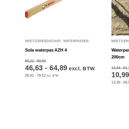
,
MEETGEREEDSCHAP
WATERPASSEN
MEETGER
Sola waterpas AZH 4
Waterpas
200cm
65,21 - 90,50
46,63 - 64,89
excl. BTW
13,44 - 51,
10,99
56,42 - 78,52
incl. BTW
13,30 - 58,
Dit
Dit
product
product
heeft
heeft
meerdere
meerder
variaties.
variaties
Deze