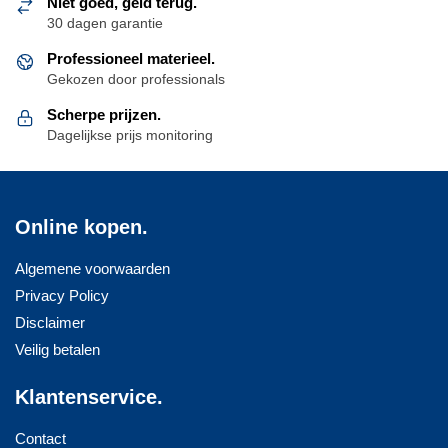
Niet goed, geld terug.
worden
30 dagen garantie
op
de
Professioneel materieel.
productpagina
Gekozen door professionals
Scherpe prijzen.
Dagelijkse prijs monitoring
Online kopen.
Algemene voorwaarden
Privacy Policy
Disclaimer
Veilig betalen
Klantenservice.
Contact