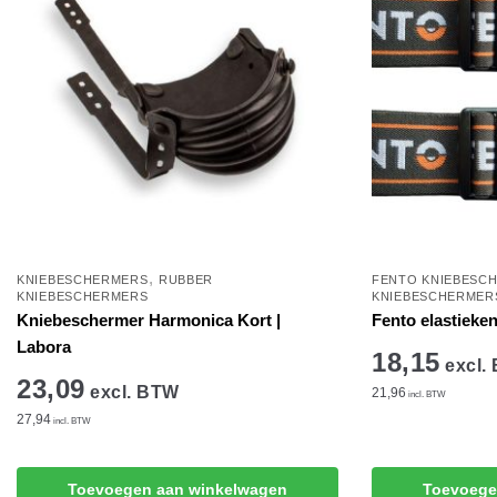
,
KNIEBESCHERMERS
RUBBER
FENTO KNIEBESC
KNIEBESCHERMERS
KNIEBESCHERMER
Kniebeschermer Harmonica Kort |
Fento elastieke
Labora
18,15
excl.
23,09
excl. BTW
21,96
incl. BTW
27,94
incl. BTW
Toevoegen aan winkelwagen
Toevoege