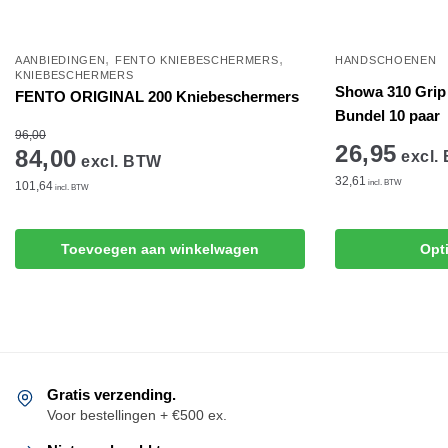
,
,
AANBIEDINGEN
FENTO KNIEBESCHERMERS
HANDSCHOENEN
KNIEBESCHERMERS
Showa 310 Grip
FENTO ORIGINAL 200 Kniebeschermers
Bundel 10 paar
96,00
26,95
84,00
excl.
excl. BTW
32,61
incl. BTW
101,64
incl. BTW
Dit
Toevoegen aan winkelwagen
Opt
product
heeft
meerdere
variaties.
Deze
optie
Gratis verzending.
kan
Voor bestellingen + €500 ex.
gekozen