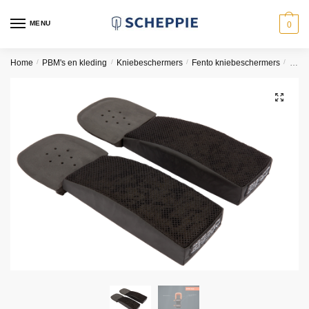
Skip
Skip
to
to
MENU
0
navigation
content
Home
/
PBM's en kleding
/
Kniebeschermers
/
Fento kniebeschermers
/
Set 
🔍