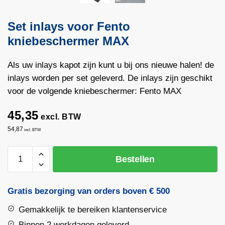
Set inlays voor Fento
kniebeschermer MAX
Als uw inlays kapot zijn kunt u bij ons nieuwe halen! de
inlays worden per set geleverd. De inlays zijn geschikt
voor de volgende kniebeschermer: Fento MAX
45,35
excl. BTW
54,87
incl. BTW
Set
Bestellen
inlays
voor
Fento
Gratis bezorging van orders boven € 500
kniebeschermer
Gemakkelijk te bereiken klantenservice
MAX
aantal
Binnen 2 werkdagen geleverd