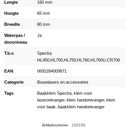
Lengte
160 mm
Hoogte
65 mm
Breedte
80 mm
Waterpas /
Ja
doosniveau
T.b.v.
Spectra
HL450
,HL700,HL750,HL760,HL760U,CR700
EAN
0692284009871
Categorie
Bouwlasers en accessoires
Tags
Baakklem Spectra, klem voor
laserontvanger, klem handontvanger, klem
voor baak, baakklem handontvanger
Artikelnummer:
100199