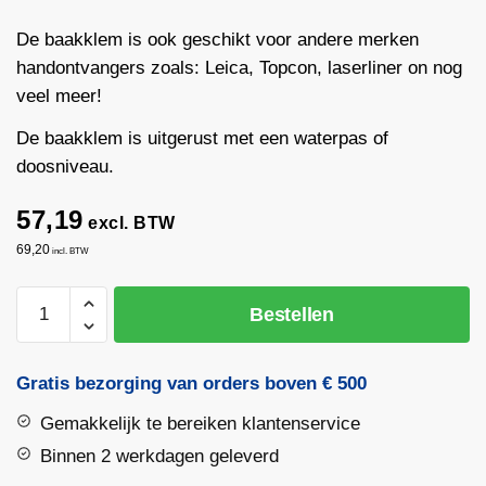
De baakklem is ook geschikt voor andere merken
handontvangers zoals: Leica, Topcon, laserliner on nog
veel meer!
De baakklem is uitgerust met een waterpas of
doosniveau.
57,19
excl. BTW
69,20
incl. BTW
Baakklem
Bestellen
Spectra
voor
handontvanger
Gratis bezorging van orders boven € 500
HL450/700/750/760(U)/CR700
Gemakkelijk te bereiken klantenservice
aantal
Binnen 2 werkdagen geleverd