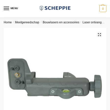
Skip
Skip
to
to
MENU
0
navigation
content
Home
/
Meetgereedschap
/
Bouwlasers en accessoires
/
Laser ontvangers
🔍