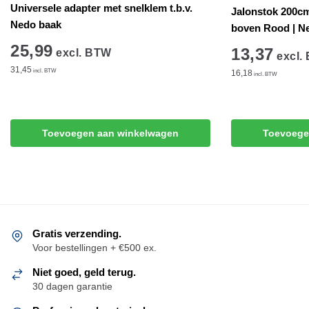
Universele adapter met snelklem t.b.v.
Jalonstok 200cm,
Nedo baak
boven Rood | Ne
25,99
13,37
excl. BTW
excl.
31,45
incl. BTW
16,18
incl. BTW
Toevoegen aan winkelwagen
Toevoege
Gratis verzending.
Voor bestellingen + €500 ex.
Niet goed, geld terug.
30 dagen garantie