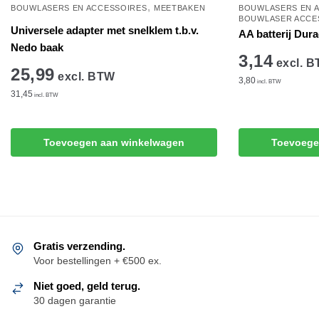
,
BOUWLASERS EN ACCESSOIRES
MEETBAKEN
BOUWLASERS EN 
BOUWLASER ACCE
Universele adapter met snelklem t.b.v.
AA batterij Dura
Nedo baak
3,14
excl. 
25,99
excl. BTW
3,80
incl. BTW
31,45
incl. BTW
Toevoegen aan winkelwagen
Toevoege
Gratis verzending.
Voor bestellingen + €500 ex.
Niet goed, geld terug.
30 dagen garantie