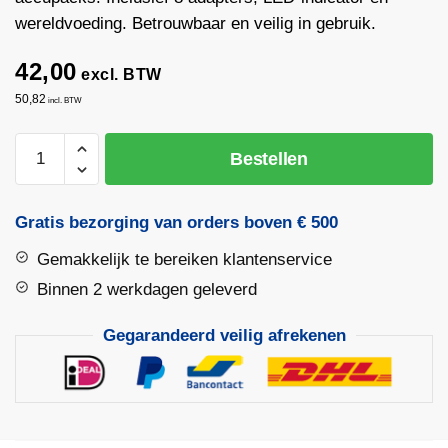
wereldvoeding. Betrouwbaar en veilig in gebruik.
42,00
excl. BTW
50,82
incl. BTW
Scheppie
Bestellen
Universele
Laser
Oplader
Gratis bezorging van orders boven € 500
aantal
Gemakkelijk te bereiken klantenservice
Binnen 2 werkdagen geleverd
Gegarandeerd veilig afrekenen