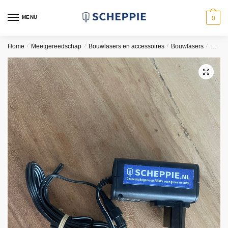
Skip
Skip
to
to
MENU
0
navigation
content
Home
/
Meetgereedschap
/
Bouwlasers en accessoires
/
Bouwlasers
/
Schep
🔍