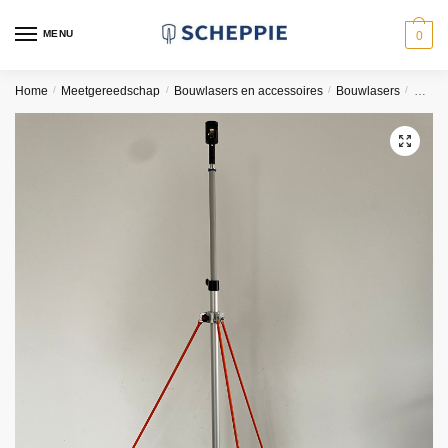
Skip
Skip
to
to
MENU
0
navigation
content
Home
/
Meetgereedschap
/
Bouwlasers en accessoires
/
Bouwlasers
/
Penta
🔍