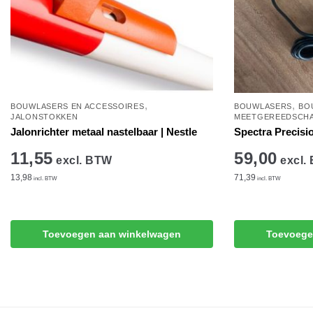
,
,
BOUWLASERS EN ACCESSOIRES
BOUWLASERS
BO
JALONSTOKKEN
MEETGEREEDSCH
Jalonrichter metaal nastelbaar | Nestle
Spectra Precisi
11,55
59,00
excl. BTW
excl.
13,98
71,39
incl. BTW
incl. BTW
Toevoegen aan winkelwagen
Toevoege