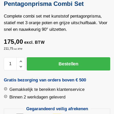
Pentagonprisma Combi Set
Complete combi set met kunststof pentagonprisma,
statief met 3 oranje poten en grijze uitschuifbaak. Voor
snel en nauwkeurig 90° uitzetten.
175,00
excl. BTW
211,75
incl. BTW
Pentagonprisma
Bestellen
Combi
Set
aantal
Gratis bezorging van orders boven € 500
Gemakkelijk te bereiken klantenservice
Binnen 2 werkdagen geleverd
Gegarandeerd veilig afrekenen