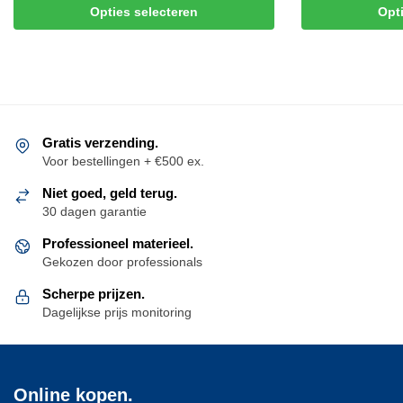
Dit
Dit
Opties selecteren
Opt
product
product
heeft
heeft
meerdere
meerdere
variaties.
variaties.
Deze
Deze
optie
optie
Gratis verzending.
kan
kan
Voor bestellingen + €500 ex.
gekozen
gekozen
Niet goed, geld terug.
worden
worden
30 dagen garantie
op
op
de
de
Professioneel materieel.
productpagina
productpagina
Gekozen door professionals
Scherpe prijzen.
Dagelijkse prijs monitoring
Online kopen.