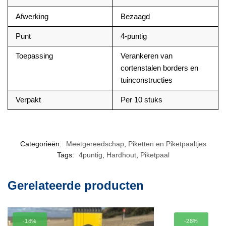
Afwerking
Bezaagd
Punt
4-puntig
Toepassing
Verankeren van
cortenstalen borders en
tuinconstructies
Verpakt
Per 10 stuks
Categorieën:
Meetgereedschap
,
Piketten en Piketpaaltjes
Tags:
4puntig
,
Hardhout
,
Piketpaal
Gerelateerde producten
-18%
-28%