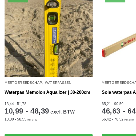
,
MEETGEREEDSCHAP
WATERPASSEN
MEETGEREEDSCH
Waterpas Memolon Aqualizer | 30-200cm
Sola waterpas 
13,44 - 51,78
65,21 - 90,50
10,99 - 48,39
46,63 - 64
excl. BTW
13,30 - 58,55
56,42 - 78,52
incl. BTW
incl. BTW