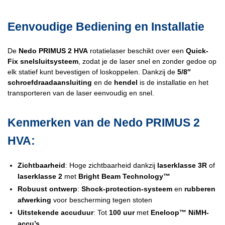
Eenvoudige Bediening en Installatie
De
Nedo PRIMUS 2 HVA
rotatielaser beschikt over een
Quick-
Fix snelsluitsysteem
, zodat je de laser snel en zonder gedoe op
elk statief kunt bevestigen of loskoppelen. Dankzij de
5/8″
schroefdraadaansluiting
en de
hendel
is de installatie en het
transporteren van de laser eenvoudig en snel.
Kenmerken van de Nedo PRIMUS 2
HVA:
Zichtbaarheid
: Hoge zichtbaarheid dankzij
laserklasse 3R
of
laserklasse 2
met
Bright Beam Technology™
Robuust ontwerp
:
Shock-protection-systeem
en
rubberen
afwerking
voor bescherming tegen stoten
Uitstekende accuduur
: Tot
100 uur
met
Eneloop™ NiMH-
accu’s