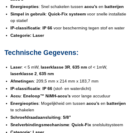
Energieopties
: Snel schakelen tussen
accu’s
en
batterijen
Simpel in gebruik
:
Quick-Fix systeem
voor snelle installatie
op statief
IP-classificatie
:
IP 66
voor bescherming tegen stof en water
Categorie:
Laser
Technische Gegevens:
Laser
: < 5 mW,
laserklasse 3R
,
635 nm
of < 1mW,
laserklasse 2
,
635 nm
Afmetingen
: 209,5 mm x 214 mm x 183,7 mm
IP-classificatie
:
IP 66
(stof- en waterdicht)
Accu
:
Eneloop™ NiMH-accu’s
voor lange accuduur
Energieopties
: Mogelijkheid om tussen
accu’s
en
batterijen
te schakelen
Schroefdraadaansluiting
:
5/8”
Snelverbindingsmechanisme
:
Quick-Fix
snelsluitsysteem
Categorie:
Laser