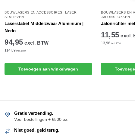
,
BOUWLASERS EN ACCESSOIRES
LASER
BOUWLASERS EN 
STATIEVEN
JALONSTOKKEN
Laserstatief Middelzwaar Aluminium |
Jalonrichter met
Nedo
11,55
excl.
94,95
excl. BTW
13,98
incl. BTW
114,89
incl. BTW
Toevoegen aan winkelwagen
Toevoege
Gratis verzending.
Voor bestellingen + €500 ex.
Niet goed, geld terug.