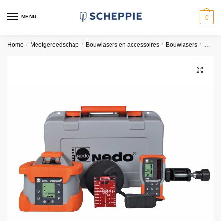
Skip
Skip
to
to
MENU
0
navigation
content
Home
/
Meetgereedschap
/
Bouwlasers en accessoires
/
Bouwlasers
/
Nedo 
🔍