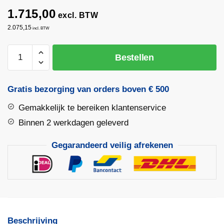
1.715,00
excl. BTW
2.075,15
incl. BTW
Nedo
Bestellen
PRIMUS
2
HVA
Gratis bezorging van orders boven € 500
Rotatielaser
Gemakkelijk te bereiken klantenservice
aantal
Binnen 2 werkdagen geleverd
Gegarandeerd veilig afrekenen
Beschrijving