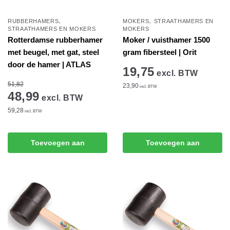
,
,
RUBBERHAMERS
MOKERS
STRAATHAMERS EN
STRAATHAMERS EN MOKERS
MOKERS
Rotterdamse rubberhamer
Moker / vuisthamer 1500
met beugel, met gat, steel
gram fibersteel | Orit
door de hamer | ATLAS
19,75
excl. BTW
51,82
23,90
incl. BTW
48,99
excl. BTW
59,28
incl. BTW
Toevoegen aan
Toevoegen aan
winkelwagen
winkelwagen