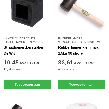
,
,
HAMER ONDERDELEN
RUBBERHAMERS
STRAATHAMERS EN MOKERS
STRAATHAMERS EN MOKERS
Straathamerdop rubber |
Rubberhamer klein hard
De Wit
1,5kg 90 shore
10,45
33,61
excl. BTW
excl. BTW
12,64
40,67
incl. BTW
incl. BTW
Toevoegen aan
Toevoegen aan
winkelwagen
winkelwagen