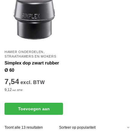
,
HAMER ONDERDELEN
STRAATHAMERS EN MOKERS
Simplex dop zwart rubber
Ø 60
7,54
excl. BTW
9,12
incl. BTW
Toevoegen aan
winkelwagen
Gesorteerd
Toont alle 13 resultaten
op