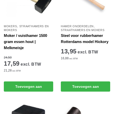
,
,
MOKERS
STRAATHAMERS EN
HAMER ONDERDELEN
MOKERS
STRAATHAMERS EN MOKERS
Moker / vuisthamer 1500
Steel voor rubberhamer
gram essen hout |
Rotterdams model Hickory
Melkmeisje
13,95
excl. BTW
24,50
16,88
incl. BTW
17,59
excl. BTW
21,28
incl. BTW
Toevoegen aan
Toevoegen aan
winkelwagen
winkelwagen