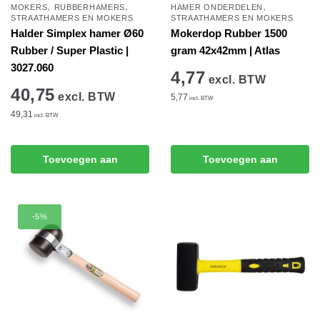
,
,
,
MOKERS
RUBBERHAMERS
HAMER ONDERDELEN
STRAATHAMERS EN MOKERS
STRAATHAMERS EN MOKERS
Halder Simplex hamer Ø60
Mokerdop Rubber 1500
Rubber / Super Plastic |
gram 42x42mm | Atlas
3027.060
4,77
excl. BTW
40,75
excl. BTW
5,77
incl. BTW
49,31
incl. BTW
Toevoegen aan
Toevoegen aan
winkelwagen
winkelwagen
-5%