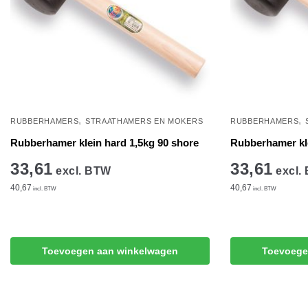
,
,
RUBBERHAMERS
STRAATHAMERS EN MOKERS
RUBBERHAMERS
Rubberhamer klein hard 1,5kg 90 shore
Rubberhamer kle
33,61
33,61
excl. BTW
excl.
40,67
40,67
incl. BTW
incl. BTW
Toevoegen aan winkelwagen
Toevoege