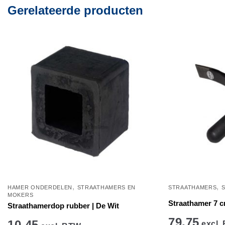
Gerelateerde producten
,
,
HAMER ONDERDELEN
STRAATHAMERS EN
STRAATHAMERS
MOKERS
Straathamer 7 cm
Straathamerdop rubber | De Wit
79,75
10,45
excl.