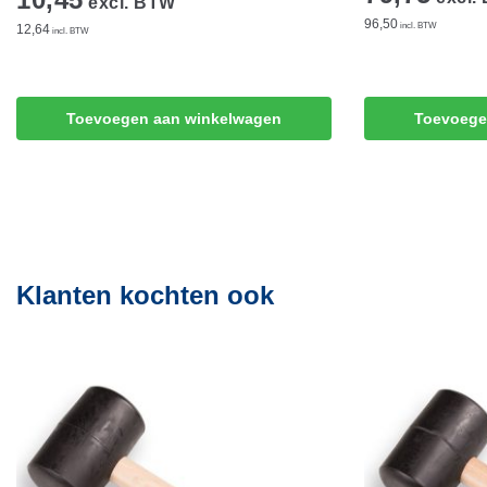
excl. BTW
96,50
incl. BTW
12,64
incl. BTW
Toevoegen aan winkelwagen
Toevoege
Klanten kochten ook