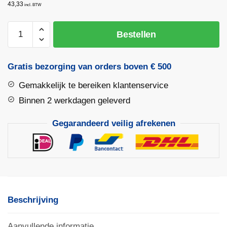
43,33
incl. BTW
Rubberhamer
Bestellen
groot
hard
2kg
Gratis bezorging van orders boven € 500
90
Gemakkelijk te bereiken klantenservice
shore
aantal
Binnen 2 werkdagen geleverd
Gegarandeerd veilig afrekenen
Beschrijving
Aanvullende informatie