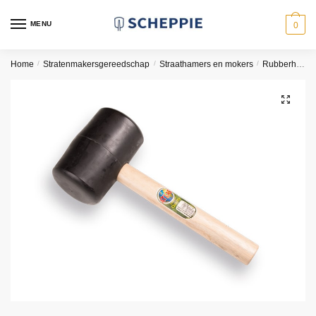
Skip
Skip
to
to
MENU
0
navigation
content
Home
/
Stratenmakersgereedschap
/
Straathamers en mokers
/
Rubberhamers
🔍