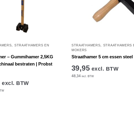
,
,
AMERS
STRAATHAMERS EN
STRAATHAMERS
STRAATHAMERS 
MOKERS
mer – Gummihamer 2,5KG
Straathamer 5 cm essen steel 
hinaal bestraten | Probst
39,95
excl. BTW
48,34
incl. BTW
5
excl. BTW
BTW