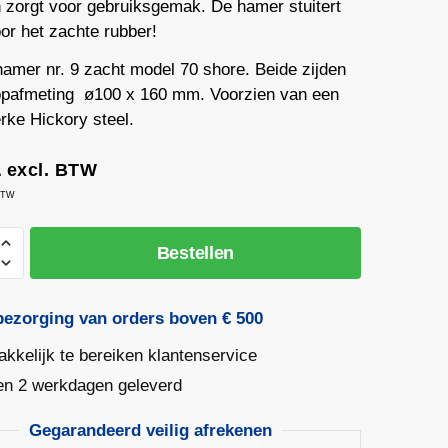
n zorgt voor gebruiksgemak. De hamer stuitert
or het zachte rubber!
amer nr. 9 zacht model 70 shore. Beide zijden
opafmeting ø100 x 160 mm. Voorzien van een
rke Hickory steel.
1
excl. BTW
 BTW
hamer
Bestellen
bezorging van orders boven € 500
kkelijk te bereiken klantenservice
en 2 werkdagen geleverd
Gegarandeerd veilig afrekenen