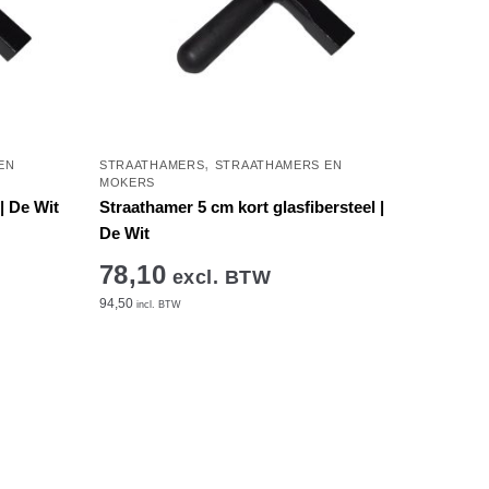
,
EN
STRAATHAMERS
STRAATHAMERS EN
MOKERS
| De Wit
Straathamer 5 cm kort glasfibersteel |
De Wit
78,10
excl. BTW
94,50
incl. BTW