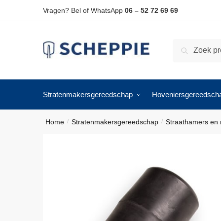
Skip
Skip
Vragen? Bel of WhatsApp
06 – 52 72 69 69
to
to
navigation
content
Zoeken
Zoeken
naar:
Stratenmakersgereedschap
Hoveniersgereedsch
Home
Stratenmakersgereedschap
Straathamers en
/
/