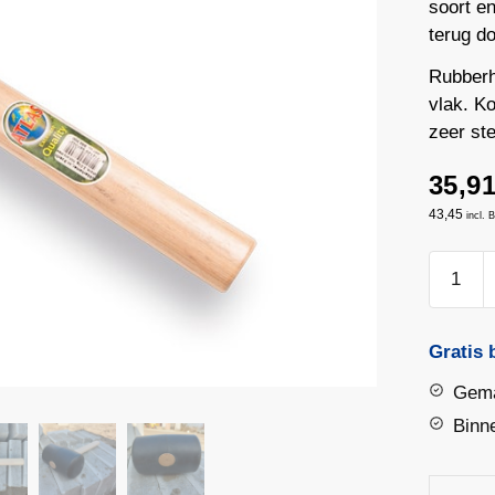
soort e
terug do
Rubberh
vlak. K
zeer ste
35,9
43,45
incl.
Rubber
groot
zacht
2kg
Gratis 
70
Gema
shore
Binn
aantal