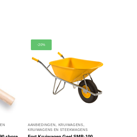
-20%
,
,
 EN
AANBIEDINGEN
KRUIWAGENS
KRUIWAGENS EN STEEKWAGENS
90 shore
Fort Kruiwagen Geel SMB-100