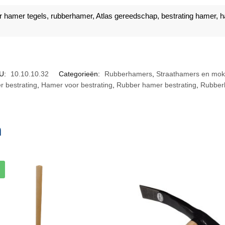
r hamer tegels
,
rubberhamer
,
Atlas gereedschap
,
bestrating hamer
,
h
U:
10.10.10.32
Categorieën:
Rubberhamers
,
Straathamers en mok
 bestrating
,
Hamer voor bestrating
,
Rubber hamer bestrating
,
Rubber
n