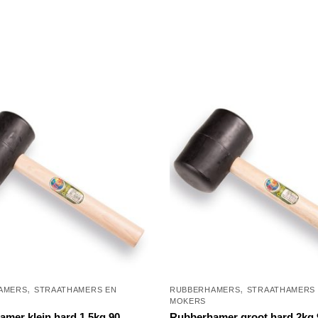
,
,
AMERS
STRAATHAMERS EN
RUBBERHAMERS
STRAATHAMERS
MOKERS
mer klein hard 1,5kg 90
Rubberhamer groot hard 2kg 