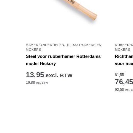
,
HAMER ONDERDELEN
STRAATHAMERS EN
RUBBERH
MOKERS
MOKERS
Steel voor rubberhamer Rotterdams
Richtha
model Hickory
voor mac
13,95
excl. BTW
81,55
76,4
16,88
incl. BTW
92,50
incl. 