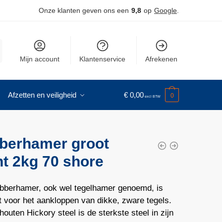
Onze klanten geven ons een
9,8
op
Google
.
Mijn account
Klantenservice
Afrekenen
Afzetten en veiligheid
€
0,00
0
berhamer groot
t 2kg 70 shore
bberhamer, ook wel tegelhamer genoemd, is
t voor het aankloppen van dikke, zware tegels.
outen Hickory steel is de sterkste steel in zijn