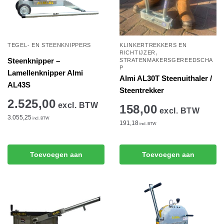
TEGEL- EN STEENKNIPPERS
KLINKERTREKKERS EN
,
RICHTIJZER
Steenknipper –
STRATENMAKERSGEREEDSCHA
P
Lamellenknipper Almi
Almi AL30T Steenuithaler /
AL43S
Steentrekker
2.525,00
excl. BTW
158,00
excl. BTW
3.055,25
incl. BTW
191,18
incl. BTW
Toevoegen aan
Toevoegen aan
winkelwagen
winkelwagen