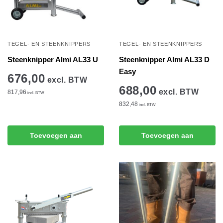
TEGEL- EN STEENKNIPPERS
TEGEL- EN STEENKNIPPERS
Steenknipper Almi AL33 U
Steenknipper Almi AL33 D
Easy
676,00
excl. BTW
688,00
excl. BTW
817,96
incl. BTW
832,48
incl. BTW
Toevoegen aan
Toevoegen aan
winkelwagen
winkelwagen