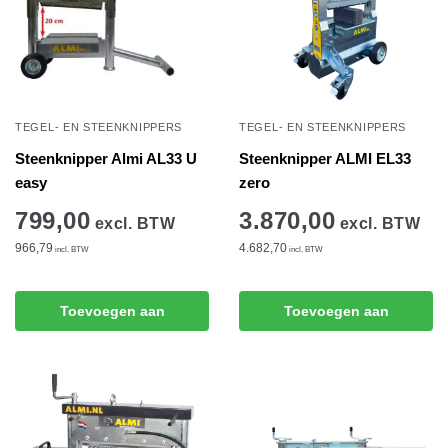
TEGEL- EN STEENKNIPPERS
TEGEL- EN STEENKNIPPERS
Steenknipper Almi AL33 U
Steenknipper ALMI EL33
easy
zero
799,00
3.870,00
excl. BTW
excl. BTW
966,79
4.682,70
incl. BTW
incl. BTW
Toevoegen aan
Toevoegen aan
winkelwagen
winkelwagen