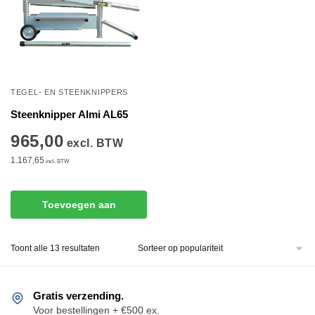
TEGEL- EN STEENKNIPPERS
Steenknipper Almi AL65
965,00
excl. BTW
1.167,65
incl. BTW
Toevoegen aan
winkelwagen
Gesorteerd
Toont alle 13 resultaten
op
populariteit
Gratis verzending.
Voor bestellingen + €500 ex.