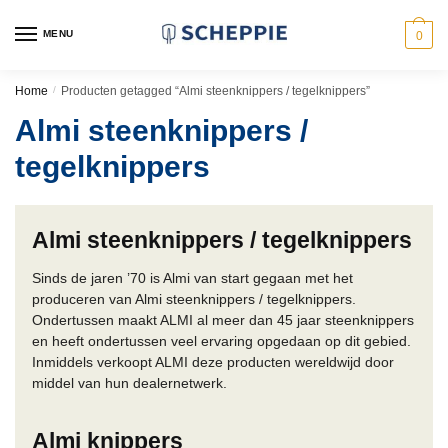
Skip
Skip
to
to
MENU
0
navigation
content
Home
/
Producten getagged “Almi steenknippers / tegelknippers”
Almi steenknippers /
tegelknippers
Almi steenknippers / tegelknippers
Sinds de jaren ’70 is Almi van start gegaan met het
produceren van Almi steenknippers / tegelknippers.
Ondertussen maakt ALMI al meer dan 45 jaar steenknippers
en heeft ondertussen veel ervaring opgedaan op dit gebied.
Inmiddels verkoopt ALMI deze producten wereldwijd door
middel van hun dealernetwerk.
Almi knippers