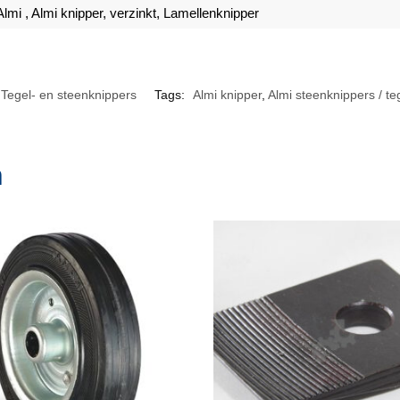
Almi
,
Almi knipper
, verzinkt,
Lamellenknipper
Tegel- en steenknippers
Tags:
Almi knipper
,
Almi steenknippers / te
n