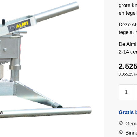
grote kn
en tegel
Deze st
tegels,
De Almi
2-14 cen
2.525
3.055,25
in
Steenkn
-
Lamelle
Almi
Gratis 
AL43S
Gema
aantal
Binn