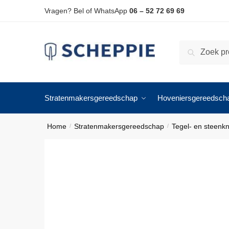
Skip
Skip
Vragen? Bel of WhatsApp
06 – 52 72 69 69
to
to
navigation
content
Zoeken
Zoeken
naar:
Stratenmakersgereedschap
Hoveniersgereedsch
Home
Stratenmakersgereedschap
Tegel- en steenk
/
/