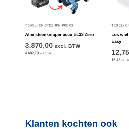
TEGEL- EN STEENKNIPPERS
TEGEL- E
Almi steenknipper accu EL33 Zero
Los wiel
Easy
3.870,00
excl. BTW
12,7
4.682,70
incl. BTW
15,43
incl. 
Klanten kochten ook