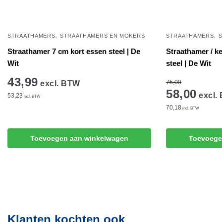
,
,
STRAATHAMERS
STRAATHAMERS EN MOKERS
STRAATHAMERS
Straathamer 7 cm kort essen steel | De
Straathamer / k
Wit
steel | De Wit
43,99
75,00
excl. BTW
58,00
excl.
53,23
incl. BTW
70,18
incl. BTW
Toevoegen aan winkelwagen
Toevoege
Klanten kochten ook