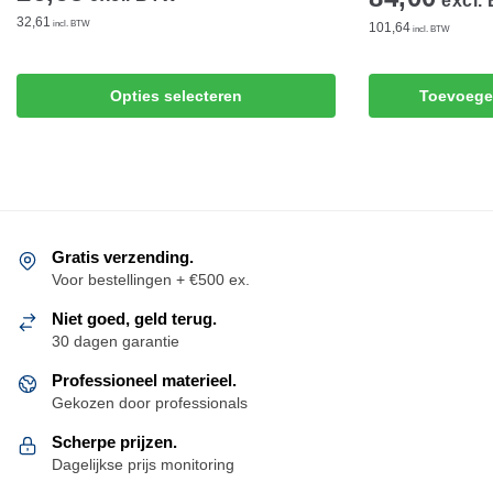
excl.
32,61
incl. BTW
101,64
incl. BTW
Dit
Opties selecteren
Toevoege
product
heeft
meerdere
variaties.
Deze
optie
Gratis verzending.
kan
Voor bestellingen + €500 ex.
gekozen
Niet goed, geld terug.
worden
30 dagen garantie
op
de
Professioneel materieel.
productpagina
Gekozen door professionals
Scherpe prijzen.
Dagelijkse prijs monitoring