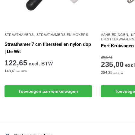
,
,
STRAATHAMERS
STRAATHAMERS EN MOKERS
AANBIEDINGEN
K
EN STEEKWAGENS
Straathamer 7 cm fibersteel en nylon dop
Fort Kruiwagen
| De Wit
293,71
122,65
235,00
excl. BTW
excl
148,41
incl. BTW
284,35
incl. BTW
Toevoegen aan winkelwagen
Toevoege