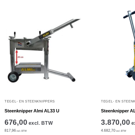
TEGEL- EN STEENKNIPPERS
TEGEL- EN STEEN
Steenknipper Almi AL33 U
Steenknipper A
676,00
3.870,00
excl. BTW
e
817,96
4.682,70
incl. BTW
incl. BTW