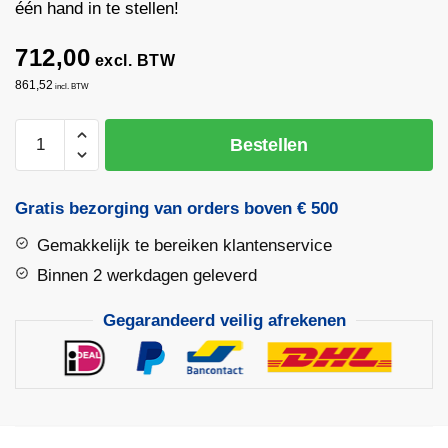
één hand in te stellen!
712,00
excl. BTW
861,52
incl. BTW
Steenknipper
Bestellen
Almi
AL15
Easy
Gratis bezorging van orders boven € 500
aantal
Gemakkelijk te bereiken klantenservice
Binnen 2 werkdagen geleverd
Gegarandeerd veilig afrekenen