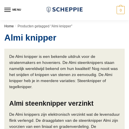
Skip
Skip
to
to
MENU
0
navigation
content
Home
/
Producten getagged “Almi knipper”
Almi knipper
De Almi knipper is een bekende uitdruk voor de
stratenmakers en hoveniers. De Almi steenknippers staan
namelijk wereldwijd bekend om hun kwaliteit! Nog nooit was
het snijden of knippen van stenen zo eenvoudig. De Almi
knipper heb je in meerdere variaties: Steenknipper of
tegelknipper.
Almi steenknipper verzinkt
De Almi knippers zijn elektronisch verzinkt wat de levensduur
flink verlengd. De draagplaten van de steenknipper Almi zijn
voorzien van een liniaal en gradenverdeling. De