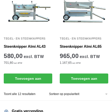
TEGEL- EN STEENKNIPPERS
TEGEL- EN STEENKNIPPERS
Steenknipper Almi AL43
Steenknipper Almi AL65
580,00
965,00
excl. BTW
excl. BTW
701,80
1.167,65
incl. BTW
incl. BTW
Toevoegen aan
Toevoegen aan
winkelwagen
winkelwagen
Gesorteerd
Toont alle 12 resultaten
op
populariteit
Gratis verzending.