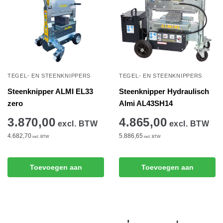
TEGEL- EN STEENKNIPPERS
TEGEL- EN STEENKNIPPERS
Steenknipper ALMI EL33
Steenknipper Hydraulisch
zero
Almi AL43SH14
3.870,00
4.865,00
excl. BTW
excl. BTW
4.682,70
5.886,65
incl. BTW
incl. BTW
Toevoegen aan
Toevoegen aan
winkelwagen
winkelwagen