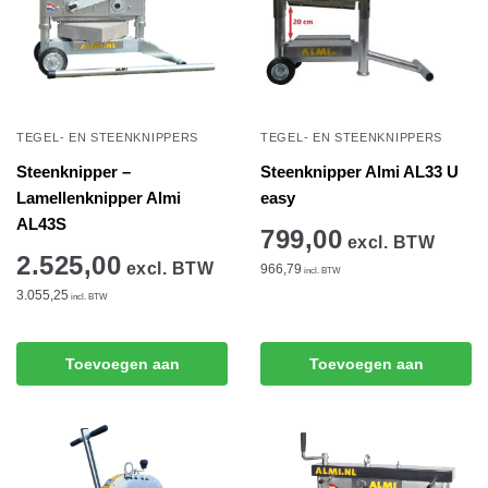
TEGEL- EN STEENKNIPPERS
TEGEL- EN STEENKNIPPERS
Steenknipper –
Steenknipper Almi AL33 U
Lamellenknipper Almi
easy
AL43S
799,00
excl. BTW
2.525,00
excl. BTW
966,79
incl. BTW
3.055,25
incl. BTW
Toevoegen aan
Toevoegen aan
winkelwagen
winkelwagen