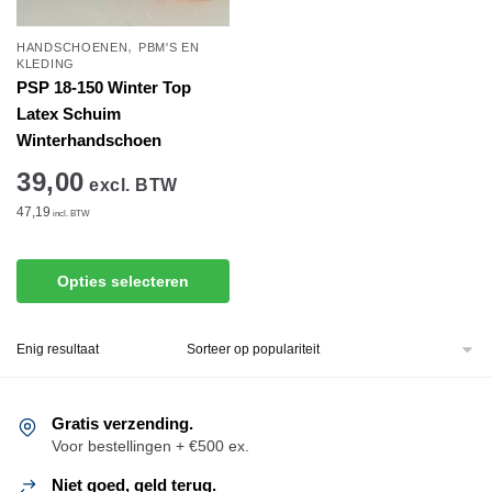
,
HANDSCHOENEN
PBM'S EN
KLEDING
PSP 18‑150 Winter Top
Latex Schuim
Winterhandschoen
39,00
excl. BTW
47,19
incl. BTW
Dit
Opties selecteren
product
heeft
Enig resultaat
meerdere
variaties.
Deze
Gratis verzending.
optie
Voor bestellingen + €500 ex.
kan
gekozen
Niet goed, geld terug.