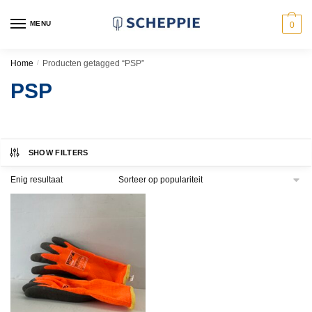
Skip
Skip
to
to
MENU
0
navigation
content
Home
/
Producten getagged “PSP”
PSP
SHOW FILTERS
Enig resultaat