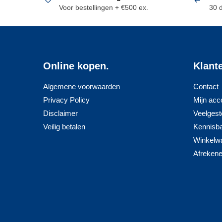
Voor bestellingen + €500 ex.
30 
Online kopen.
Klant
Algemene voorwaarden
Contact
Privacy Policy
Mijn acc
Disclaimer
Veelgest
Veilig betalen
Kennisb
Winkelw
Afreken