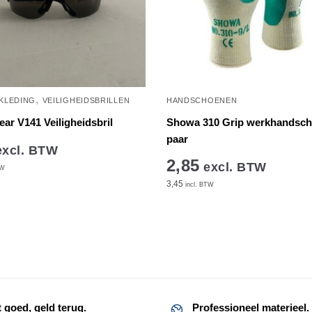
,
 KLEDING
VEILIGHEIDSBRILLEN
HANDSCHOENEN
ear V141 Veiligheidsbril
Showa 310 Grip werkhandscho
paar
xcl. BTW
2,85
excl. BTW
TW
3,45
incl. BTW
Dit
product
heeft
meerdere
variaties.
t goed, geld terug.
Professioneel materieel.
Deze