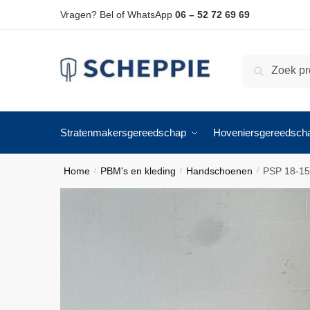
Skip
Skip
Vragen? Bel of WhatsApp
06 – 52 72 69 69
to
to
navigation
content
Zoeken
Zoeken
naar:
Stratenmakersgereedschap
Hoveniersgereedsch
Home
PBM's en kleding
Handschoenen
PSP 18‑15
/
/
/