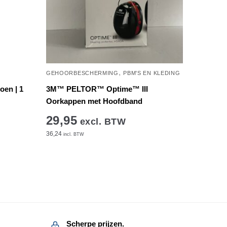
,
GEHOORBESCHERMING
PBM'S EN KLEDING
en | 1
3M™ PELTOR™ Optime™ III
Oorkappen met Hoofdband
29,95
excl. BTW
36,24
incl. BTW
Scherpe prijzen.