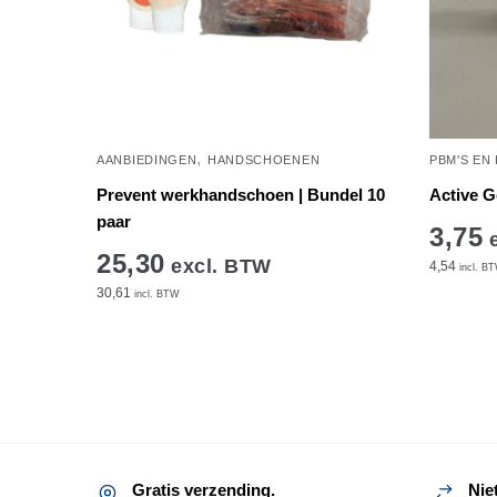
,
AANBIEDINGEN
HANDSCHOENEN
PBM'S EN
Prevent werkhandschoen | Bundel 10
Active G
paar
3,75
e
25,30
excl. BTW
4,54
incl. B
30,61
incl. BTW
Gratis verzending.
Nie