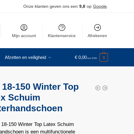
Onze klanten geven ons een
9,8
op
Google
.
Mijn account
Klantenservice
Afrekenen
Afzetten en veiligheid
€
0,00
0
 18‑150 Winter Top
ex Schuim
terhandschoen
18‑150 Winter Top Latex Schuim
andschoen is een multifunctionele