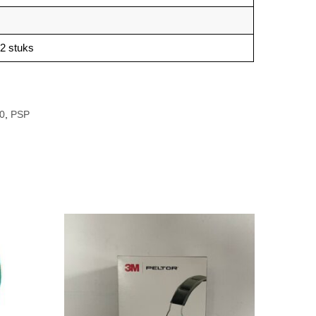
12 stuks
0
,
PSP