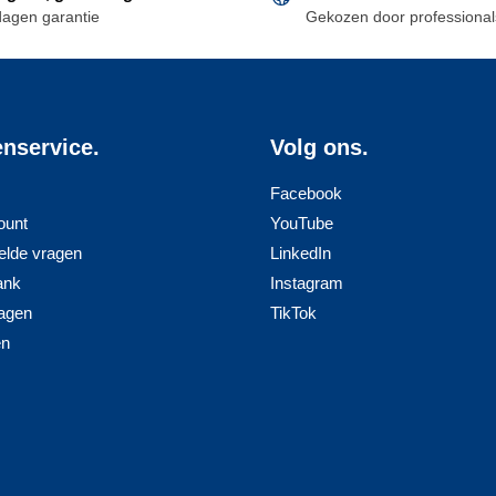
dagen garantie
Gekozen door professional
optie
kan
gekozen
worden
op
enservice.
Volg ons.
de
productpagina
Facebook
ount
YouTube
elde vragen
LinkedIn
ank
Instagram
agen
TikTok
en