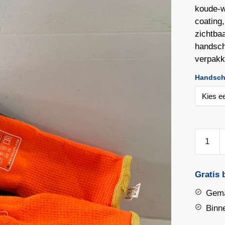
koude‑w
coating
zichtba
handscho
verpakk
Handsch
PSP
18‑150
Winter
Top
Gratis 
Latex
Gema
Schuim
Binn
Winterh
aantal