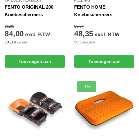
KNIEBESCHERMERS
KLEDING
FENTO ORIGINAL 200
FENTO HOME
Kniebeschermers
Kniebeschermers
96,00
53,64
84,00
48,35
excl. BTW
excl. BTW
101,64
58,50
incl. BTW
incl. BTW
Toevoegen aan
Toevoegen aan
winkelwagen
winkelwagen
-6%