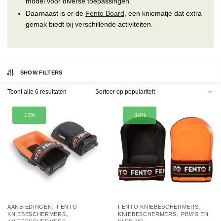
model voor diverse toepassingen.
Daarnaast is er de
Fento Board
, een kniematje dat extra
gemak biedt bij verschillende activiteiten.
SHOW FILTERS
Gesorteerd
Toont alle 6 resultaten
op
populariteit
-13%
-10%
,
,
AANBIEDINGEN
FENTO
FENTO KNIEBESCHERMERS
,
,
KNIEBESCHERMERS
KNIEBESCHERMERS
PBM'S EN