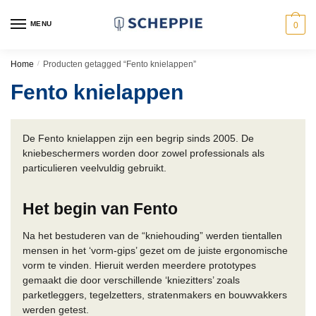
Skip
Skip
to
to
MENU
0
navigation
content
Home
/
Producten getagged “Fento knielappen”
Fento knielappen
De Fento knielappen zijn een begrip sinds 2005. De
kniebeschermers worden door zowel professionals als
particulieren veelvuldig gebruikt.
Het begin van Fento
Na het bestuderen van de “kniehouding” werden tientallen
mensen in het ‘vorm-gips’ gezet om de juiste ergonomische
vorm te vinden. Hieruit werden meerdere prototypes
gemaakt die door verschillende ‘kniezitters’ zoals
parketleggers, tegelzetters, stratenmakers en bouwvakkers
werden getest.