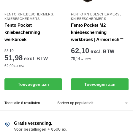
,
,
FENTO KNIEBESCHERMERS
FENTO KNIEBESCHERMERS
KNIEBESCHERMERS
KNIEBESCHERMERS
Fento Pocket
Fento Pocket M2
kniebescherming
kniebescherming
werkbroek
werkbroek | ArmorTech™
62,10
58,10
excl. BTW
51,98
excl. BTW
75,14
incl. BTW
62,90
incl. BTW
Toevoegen aan
Toevoegen aan
winkelwagen
winkelwagen
Gesorteerd
Toont alle 6 resultaten
op
populariteit
Gratis verzending.
Voor bestellingen + €500 ex.