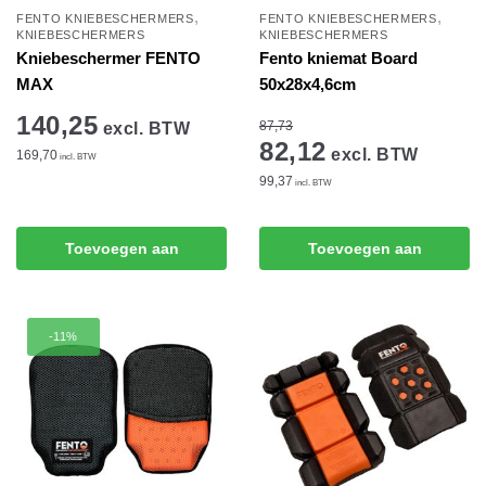
,
,
FENTO KNIEBESCHERMERS
FENTO KNIEBESCHERMERS
KNIEBESCHERMERS
KNIEBESCHERMERS
Kniebeschermer FENTO
Fento kniemat Board
MAX
50x28x4,6cm
140,25
87,73
excl. BTW
82,12
excl. BTW
169,70
incl. BTW
99,37
incl. BTW
Toevoegen aan
Toevoegen aan
winkelwagen
winkelwagen
-11%