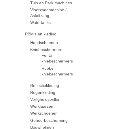
Tuin en Park machines
Vloerzaagmachine /
Asfaltzaag
Watertanks
PBM's en kleding
Handschoenen
Kniebeschermers
Fento
kniebeschermers
Rubber
kniebeschermers
Reflectiekleding
Regenkleding
Veiligheidsbrillen
Werklaarzen
Werkschoenen
Gehoorbescherming
Bouwhelmen