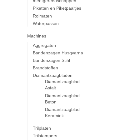
meetgereedschappen
Piketten en Piketpaaltjes
Rolmaten
Waterpassen
Machines
Aggregaten
Bandenzagen Husqvarna
Bandenzagen Stihl
Brandstoffen
Diamantzaagbladen
Diamantzaagblad
Asfalt
Diamantzaagblad
Beton
Diamantzaagblad
Keramiek
Trilplaten
Trilstampers