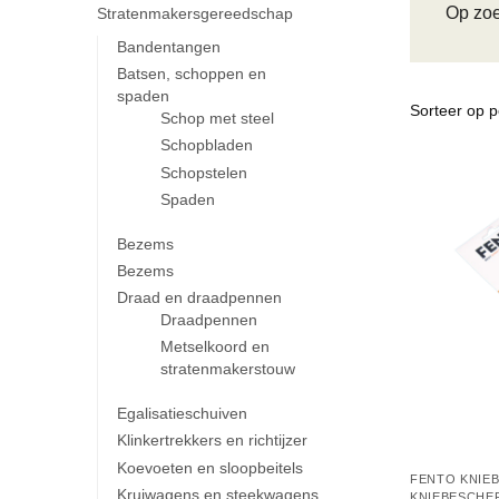
Op zoe
Stratenmakersgereedschap
Bandentangen
Batsen, schoppen en
spaden
Schop met steel
Schopbladen
Schopstelen
Spaden
Bezems
Bezems
Draad en draadpennen
Draadpennen
Metselkoord en
stratenmakerstouw
Egalisatieschuiven
Klinkertrekkers en richtijzer
Koevoeten en sloopbeitels
FENTO KNIE
Kruiwagens en steekwagens
KNIEBESCHE