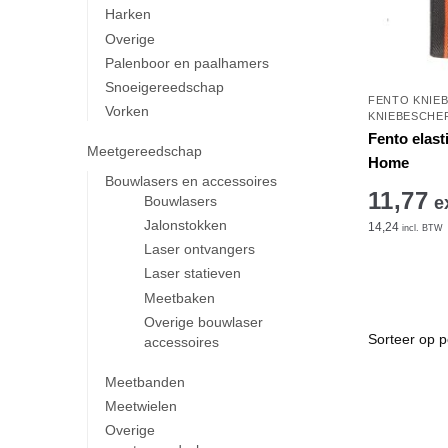
Harken
Overige
Palenboor en paalhamers
Snoeigereedschap
FENTO KNIE
Vorken
KNIEBESCHE
Fento elast
Meetgereedschap
Home
Bouwlasers en accessoires
11,77
Bouwlasers
e
Jalonstokken
14,24
incl. BTW
Laser ontvangers
Laser statieven
Meetbaken
Overige bouwlaser
accessoires
Meetbanden
Meetwielen
Overige