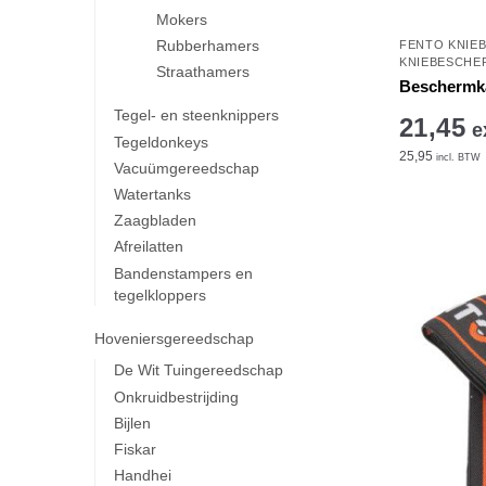
Mokers
Rubberhamers
FENTO KNIE
KNIEBESCHE
Straathamers
Beschermka
Tegel- en steenknippers
21,45
e
Tegeldonkeys
25,95
incl. BTW
Vacuümgereedschap
Watertanks
Zaagbladen
Afreilatten
Bandenstampers en
tegelkloppers
Hoveniersgereedschap
De Wit Tuingereedschap
Onkruidbestrijding
Bijlen
Fiskar
Handhei