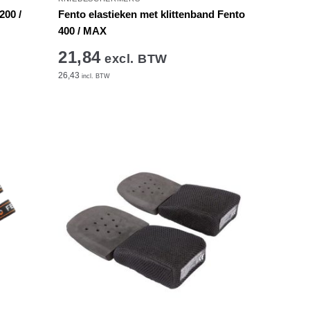
200 /
Fento elastieken met klittenband Fento
400 / MAX
21,84
excl. BTW
26,43
incl. BTW