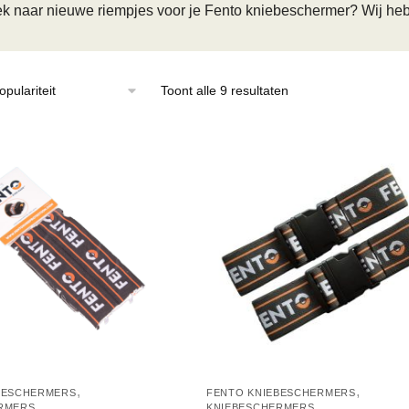
k naar nieuwe riempjes voor je Fento kniebeschermer? Wij heb
Gesorteerd
Toont alle 9 resultaten
op
populariteit
,
,
BESCHERMERS
FENTO KNIEBESCHERMERS
RMERS
KNIEBESCHERMERS