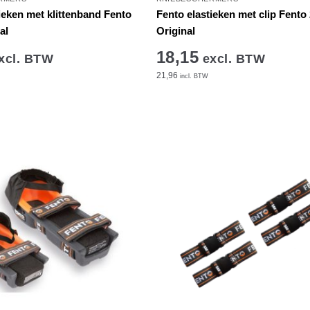
ieken met klittenband Fento
Fento elastieken met clip Fento 
al
Original
18,15
xcl. BTW
excl. BTW
21,96
incl. BTW