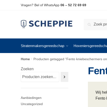
Skip
Skip
Vragen? Bel of WhatsApp
06 – 52 72 69 69
to
to
navigation
content
Zoeken
Zoeken
naar:
Stratenmakersgereedschap
Hoveniersgereedsch
Home
Producten getagged “Fento kniebeschermers on
/
Fen
Zoeken
Wij he
Aanbiedingen
Fento 
Uncategorized