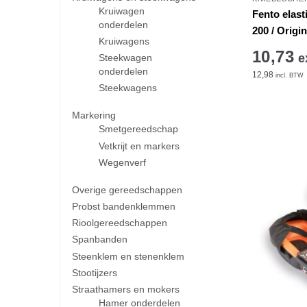
Kruiwagen
Fento elast
onderdelen
200 / Origin
Kruiwagens
10,73
e
Steekwagen
onderdelen
12,98
incl. BTW
Steekwagens
Markering
Smetgereedschap
Vetkrijt en markers
Wegenverf
Overige gereedschappen
Probst bandenklemmen
Rioolgereedschappen
Spanbanden
Steenklem en stenenklem
Stootijzers
Straathamers en mokers
Hamer onderdelen