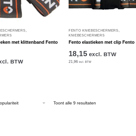
,
,
BESCHERMERS
FENTO KNIEBESCHERMERS
RMERS
KNIEBESCHERMERS
ieken met klittenband Fento
Fento elastieken met clip Fent
18,15
excl. BTW
xcl. BTW
21,96
incl. BTW
Gesorteerd
Toont alle 9 resultaten
op
populariteit