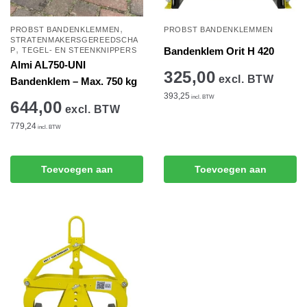
,
PROBST BANDENKLEMMEN
PROBST BANDENKLEMMEN
STRATENMAKERSGEREEDSCHA
,
Bandenklem Orit H 420
P
TEGEL- EN STEENKNIPPERS
Almi AL750-UNI
325,00
excl. BTW
Bandenklem – Max. 750 kg
393,25
incl. BTW
644,00
excl. BTW
779,24
incl. BTW
Toevoegen aan
Toevoegen aan
winkelwagen
winkelwagen