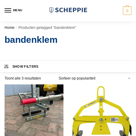
Skip
Skip
to
to
MENU
0
navigation
content
Home
/
Producten getagged “bandenklem”
bandenklem
SHOW FILTERS
Gesorteerd
Toont alle 3 resultaten
op
populariteit