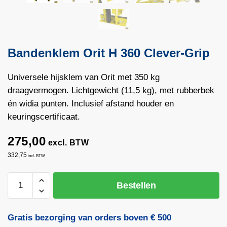
Bandenklem Orit H 360 Clever-Grip
Universele hijsklem van Orit met 350 kg
draagvermogen. Lichtgewicht (11,5 kg), met rubberbek
én widia punten. Inclusief afstand houder en
keuringscertificaat.
275,00
excl. BTW
332,75
incl. BTW
Bandenklem
Bestellen
Orit
H
360
Gratis bezorging van orders boven € 500
Clever-