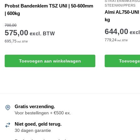
STRATENMAKERS
Probst Bandenklem TSZ UNI | 50-600mm
STEENKNIPPERS
Almi AL750-UNI
| 600kg
kg
700,00
644,00
575,00
excl
excl. BTW
779,24
695,75
incl. BTW
incl. BTW
Toevoegen aan winkelwagen
Toevoege
Gratis verzending.
Voor bestellingen + €500 ex.
Niet goed, geld terug.
30 dagen garantie