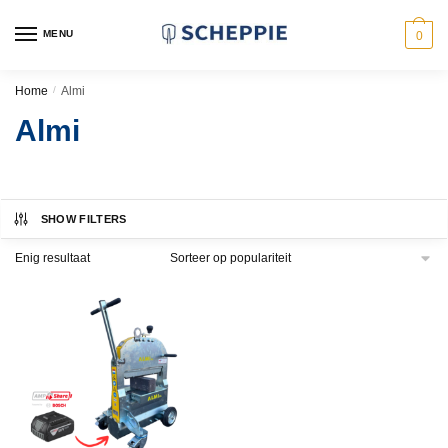
Skip
Skip
to
to
MENU
0
navigation
content
Home
/
Almi
Almi
SHOW FILTERS
Enig resultaat