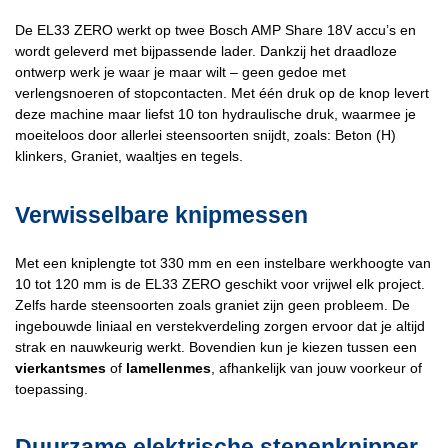
De EL33 ZERO werkt op twee Bosch AMP Share 18V accu’s en
wordt geleverd met bijpassende lader. Dankzij het draadloze
ontwerp werk je waar je maar wilt – geen gedoe met
verlengsnoeren of stopcontacten. Met één druk op de knop levert
deze machine maar liefst 10 ton hydraulische druk, waarmee je
moeiteloos door allerlei steensoorten snijdt, zoals: Beton (H)
klinkers, Graniet, waaltjes en tegels.
Verwisselbare knipmessen
Met een kniplengte tot 330 mm en een instelbare werkhoogte van
10 tot 120 mm is de EL33 ZERO geschikt voor vrijwel elk project.
Zelfs harde steensoorten zoals graniet zijn geen probleem. De
ingebouwde liniaal en verstekverdeling zorgen ervoor dat je altijd
strak en nauwkeurig werkt. Bovendien kun je kiezen tussen een
vierkantsmes
of
lamellenmes
, afhankelijk van jouw voorkeur of
toepassing.
Duurzame elektrische stenenknipper