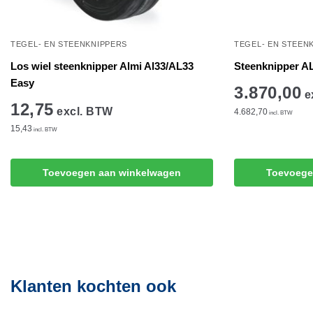
TEGEL- EN STEENKNIPPERS
TEGEL- EN STEEN
Los wiel steenknipper Almi Al33/AL33
Steenknipper A
Easy
3.870,00
e
12,75
excl. BTW
4.682,70
incl. BTW
15,43
incl. BTW
Toevoegen aan winkelwagen
Toevoege
Klanten kochten ook