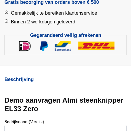
EL33
Gratis bezorging van orders boven € 500
Zero
Gemakkelijk te bereiken klantenservice
aantal
Binnen 2 werkdagen geleverd
Gegarandeerd veilig afrekenen
Beschrijving
Demo aanvragen Almi steenknipper
EL33 Zero
Bedrijfsnaam
(Vereist)