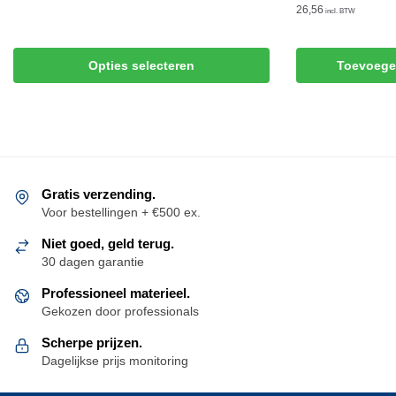
26,56
incl. BTW
Dit
product
Opties selecteren
Toevoege
heeft
meerdere
variaties.
Deze
optie
kan
Gratis verzending.
gekozen
Voor bestellingen + €500 ex.
worden
Niet goed, geld terug.
op
30 dagen garantie
de
productpagina
Professioneel materieel.
Gekozen door professionals
Scherpe prijzen.
Dagelijkse prijs monitoring