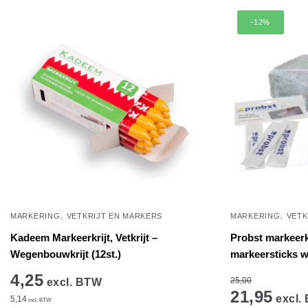
-12%
,
,
MARKERING
VETKRIJT EN MARKERS
MARKERING
VETK
Kadeem Markeerkrijt, Vetkrijt –
Probst markeerkri
Wegenbouwkrijt (12st.)
markeersticks wi
4,25
25,00
excl. BTW
21,95
excl.
5,14
incl. BTW