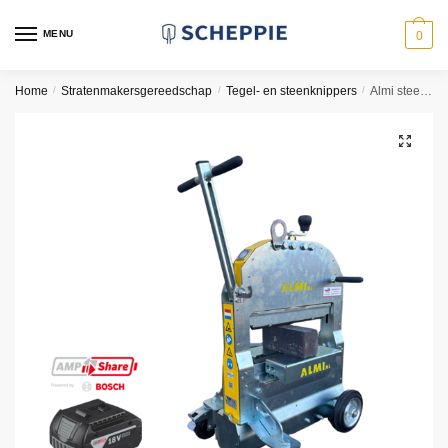
Skip
Skip
to
to
MENU
0
navigation
content
Home
/
Stratenmakersgereedschap
/
Tegel- en steenknippers
/
Almi steenknipper accu EL33 Zero
🔍