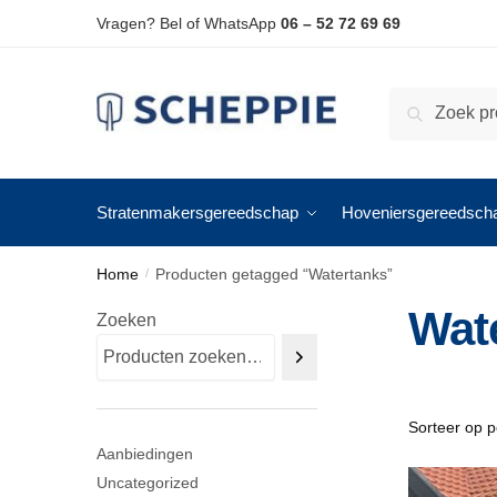
Skip
Skip
Vragen? Bel of WhatsApp
06 – 52 72 69 69
to
to
navigation
content
Zoeken
Zoeken
naar:
Stratenmakersgereedschap
Hoveniersgereedsch
Home
Producten getagged “Watertanks”
/
Wat
Zoeken
Aanbiedingen
Uncategorized