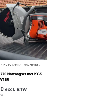
,
,
EN HUSQVARNA
MACHINES
770 Natzaagset met KGS
WT15I
00
excl. BTW
BTW