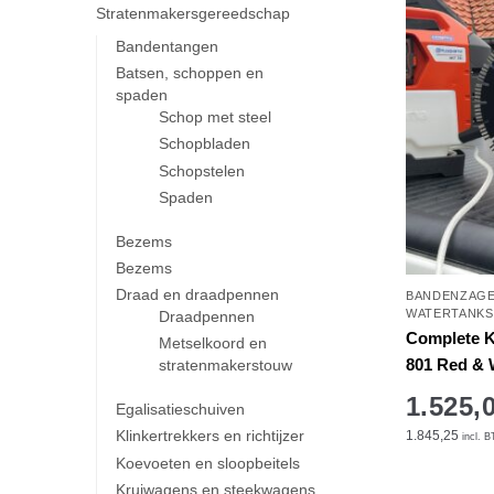
Stratenmakersgereedschap
Bandentangen
Batsen, schoppen en
spaden
Schop met steel
Schopbladen
Schopstelen
Spaden
Bezems
Bezems
Draad en draadpennen
BANDENZAG
WATERTANKS
Draadpennen
Complete K
Metselkoord en
801 Red & 
stratenmakerstouw
1.525,
Egalisatieschuiven
Klinkertrekkers en richtijzer
1.845,25
incl. 
Koevoeten en sloopbeitels
Kruiwagens en steekwagens