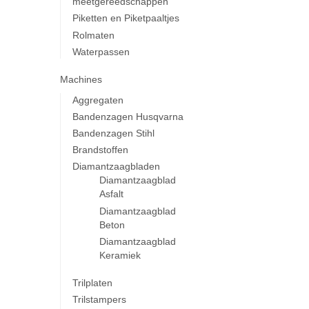
meetgereedschappen
Piketten en Piketpaaltjes
Rolmaten
Waterpassen
Machines
Aggregaten
Bandenzagen Husqvarna
Bandenzagen Stihl
Brandstoffen
Diamantzaagbladen
Diamantzaagblad
Asfalt
Diamantzaagblad
Beton
Diamantzaagblad
Keramiek
Trilplaten
Trilstampers