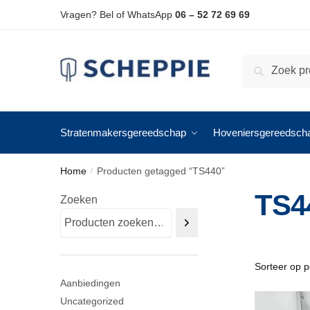
Skip
Skip
Vragen? Bel of WhatsApp
06 – 52 72 69 69
to
to
navigation
content
Zoeken
Zoeken
naar:
Stratenmakersgereedschap
Hoveniersgereedsch
Home
Producten getagged “TS440”
/
TS4
Zoeken
Aanbiedingen
Uncategorized