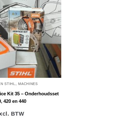
,
N STIHL
MACHINES
ice Kit 35 – Onderhoudsset
, 420 en 440
xcl. BTW