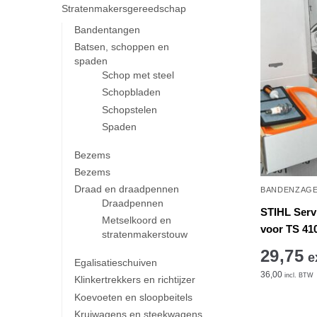
Stratenmakersgereedschap
Bandentangen
Batsen, schoppen en
spaden
Schop met steel
Schopbladen
Schopstelen
Spaden
Bezems
Bezems
Draad en draadpennen
BANDENZAGE
Draadpennen
STIHL Serv
Metselkoord en
voor TS 410
stratenmakerstouw
29,75
e
Egalisatieschuiven
36,00
incl. BTW
Klinkertrekkers en richtijzer
Koevoeten en sloopbeitels
Kruiwagens en steekwagens