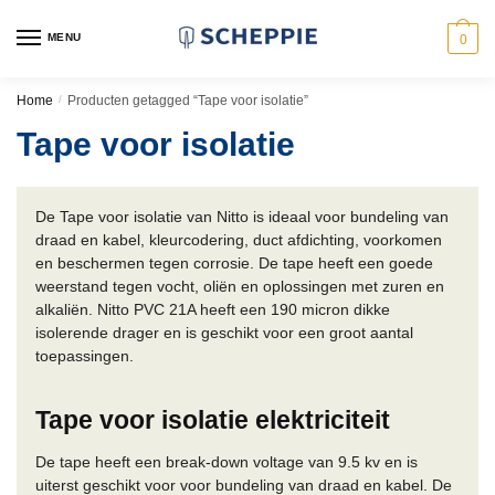
Skip
Skip
to
to
MENU
0
navigation
content
Home
/
Producten getagged “Tape voor isolatie”
Tape voor isolatie
De Tape voor isolatie van Nitto is ideaal voor bundeling van
draad en kabel, kleurcodering, duct afdichting, voorkomen
en beschermen tegen corrosie. De tape heeft een goede
weerstand tegen vocht, oliën en oplossingen met zuren en
alkaliën. Nitto PVC 21A heeft een 190 micron dikke
isolerende drager en is geschikt voor een groot aantal
toepassingen.
Tape voor isolatie elektriciteit
De tape heeft een break-down voltage van 9.5 kv en is
uiterst geschikt voor voor bundeling van draad en kabel. De