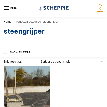
Skip
Skip
to
to
MENU
0
navigation
content
Home
/
Producten getagged “steengrijper”
steengrijper
SHOW FILTERS
Enig resultaat