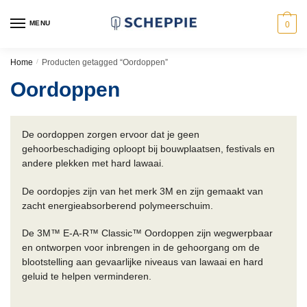
Skip
Skip
to
to
MENU
0
navigation
content
Home
/
Producten getagged “Oordoppen”
Oordoppen
De oordoppen zorgen ervoor dat je geen
gehoorbeschadiging oploopt bij bouwplaatsen, festivals en
andere plekken met hard lawaai.
De oordopjes zijn van het merk 3M en zijn gemaakt van
zacht energieabsorberend polymeerschuim.
De 3M™ E-A-R™ Classic™ Oordoppen zijn wegwerpbaar
en ontworpen voor inbrengen in de gehoorgang om de
blootstelling aan gevaarlijke niveaus van lawaai en hard
geluid te helpen verminderen.