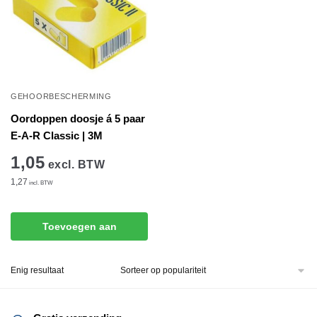
GEHOORBESCHERMING
Oordoppen doosje á 5 paar
E-A-R Classic | 3M
1,05
excl. BTW
1,27
incl. BTW
Toevoegen aan
winkelwagen
Enig resultaat