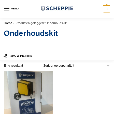
Skip
Skip
to
to
MENU
0
navigation
content
Home
/
Producten getagged “Onderhoudskit”
Onderhoudskit
SHOW FILTERS
Enig resultaat