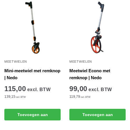
populariteit
MEETWIELEN
MEETWIELEN
Mini-meetwiel met remknop
Meetwiel Econo met
| Nedo
remknop | Nedo
115,00
99,00
excl. BTW
excl. BTW
139,15
119,79
incl. BTW
incl. BTW
Toevoegen aan
Toevoegen aan
winkelwagen
winkelwagen