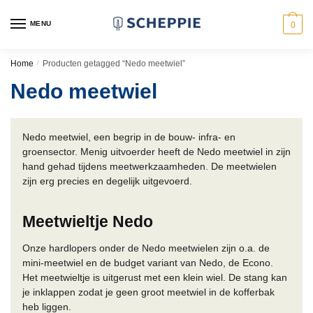
Skip
Skip
to
to
MENU
0
navigation
content
Home
/
Producten getagged “Nedo meetwiel”
Nedo meetwiel
Nedo meetwiel, een begrip in de bouw- infra- en
groensector. Menig uitvoerder heeft de Nedo meetwiel in zijn
hand gehad tijdens meetwerkzaamheden. De meetwielen
zijn erg precies en degelijk uitgevoerd.
Meetwieltje Nedo
Onze hardlopers onder de Nedo meetwielen zijn o.a. de
mini-meetwiel en de budget variant van Nedo, de Econo.
Het meetwieltje is uitgerust met een klein wiel. De stang kan
je inklappen zodat je geen groot meetwiel in de kofferbak
heb liggen.