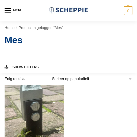
Skip
Skip
to
to
MENU
0
navigation
content
Home
/
Producten getagged “Mes”
Mes
SHOW FILTERS
Enig resultaat