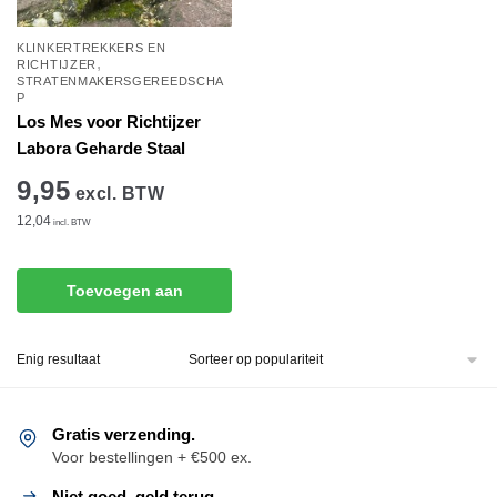
KLINKERTREKKERS EN
,
RICHTIJZER
STRATENMAKERSGEREEDSCHA
P
Los Mes voor Richtijzer
Labora Geharde Staal
9,95
excl. BTW
12,04
incl. BTW
Toevoegen aan
winkelwagen
Enig resultaat
Gratis verzending.
Voor bestellingen + €500 ex.
Niet goed, geld terug.