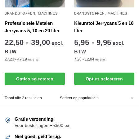
,
,
BRANDSTOFFEN
MACHINES
BRANDSTOFFEN
MACHINES
Professionele Metalen
Kleurstof Jerrycans 5 en 10
Jerrycans 5, 10 en 20 liter
liter
22,50 - 39,00
5,95 - 9,95
excl.
excl.
BTW
BTW
27,23 - 47,19
7,20 - 12,04
incl. BTW
incl. BTW
Dit
Dit
Opties selecteren
Opties selecteren
product
product
heeft
heeft
Gesorteerd
Toont alle 2 resultaten
meerdere
meerdere
op
variaties.
variaties.
populariteit
Deze
Deze
Gratis verzending.
optie
optie
Voor bestellingen + €500 ex.
kan
kan
gekozen
Niet goed, geld terug.
gekozen