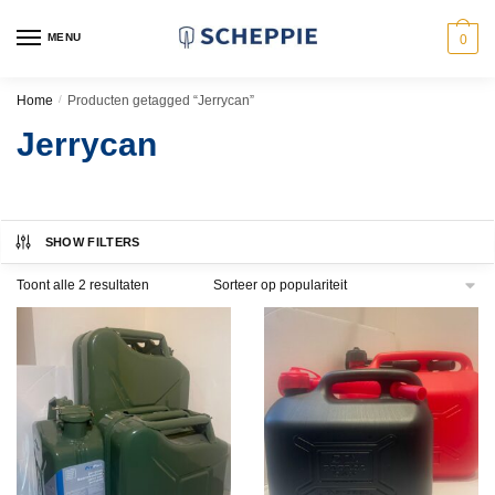
Skip
Skip
to
to
MENU
0
navigation
content
Home
/
Producten getagged “Jerrycan”
Jerrycan
SHOW FILTERS
Gesorteerd
Toont alle 2 resultaten
op
populariteit