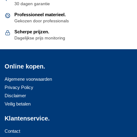
30 dagen garantie
worden
worden
op
op
Professioneel materieel.
de
de
Gekozen door professionals
productpagina
productpagina
Scherpe prijzen.
Dagelijkse prijs monitoring
Online kopen.
Algemene voorwaarden
Privacy Policy
Disclaimer
Veilig betalen
Klantenservice.
Contact