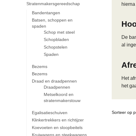
Stratenmakersgereedschap
hiern
Bandentangen
Batsen, schoppen en
Hoo
spaden
Schop met steel
De ban
Schopbladen
al inge
Schopstelen
Spaden
Afr
Bezems
Bezems
Het af
Draad en draadpennen
het gaa
Draadpennen
Metselkoord en
stratenmakerstouw
Egalisatieschuiven
Klinkertrekkers en richtijzer
Koevoeten en sloopbeitels
Kruiwagens en steekwagens