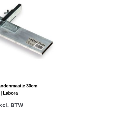
N
Bandenmaatje 30cm
 | Labora
xcl. BTW