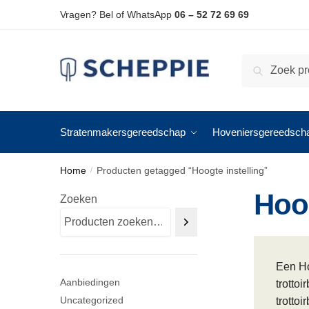
Skip
Skip
Vragen? Bel of WhatsApp
06 – 52 72 69 69
to
to
navigation
content
Zoeken
Zoeken
naar:
Stratenmakersgereedschap
Hoveniersgereedsch
Home
Producten getagged “Hoogte instelling”
/
Hoog
Zoeken
Een Ho
Aanbiedingen
trotto
Uncategorized
trotto