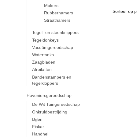
Mokers
Rubberhamers
Straathamers
Tegel- en steenknippers
Tegeldonkeys
Vacuümgereedschap
Watertanks
Zaagbladen
Afreilatten
Bandenstampers en
tegelkloppers
Hoveniersgereedschap
De Wit Tuingereedschap
Onkruidbestrijding
Bijlen
Fiskar
Handhei