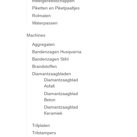
meetgereedschappen
Piketten en Piketpaaltjes
Rolmaten
Waterpassen
Machines
Aggregaten
Bandenzagen Husqvarna
Bandenzagen Stihl
Brandstoffen
Diamantzaagbladen
Diamantzaagblad
Asfalt
Diamantzaagblad
Beton
Diamantzaagblad
Keramiek
Trilplaten
Trilstampers