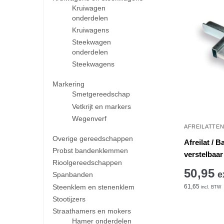
Kruiwagen
onderdelen
Kruiwagens
Steekwagen
onderdelen
Steekwagens
Markering
Smetgereedschap
Vetkrijt en markers
Wegenverf
AFREILATTE
Overige gereedschappen
Afreilat / 
Probst bandenklemmen
verstelbaar
Rioolgereedschappen
50,95
e
Spanbanden
Steenklem en stenenklem
61,65
incl. BTW
Stootijzers
Straathamers en mokers
Hamer onderdelen