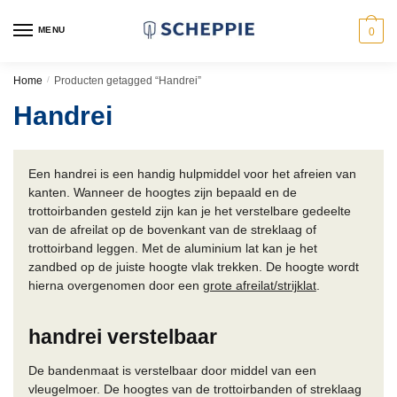
Skip
Skip
to
to
MENU
0
navigation
content
Home
/
Producten getagged “Handrei”
Handrei
Een handrei is een handig hulpmiddel voor het afreien van
kanten. Wanneer de hoogtes zijn bepaald en de
trottoirbanden gesteld zijn kan je het verstelbare gedeelte
van de afreilat op de bovenkant van de streklaag of
trottoirband leggen. Met de aluminium lat kan je het
zandbed op de juiste hoogte vlak trekken. De hoogte wordt
hierna overgenomen door een
grote afreilat/strijklat
.
handrei verstelbaar
De bandenmaat is verstelbaar door middel van een
vleugelmoer. De hoogtes van de trottoirbanden of streklaag